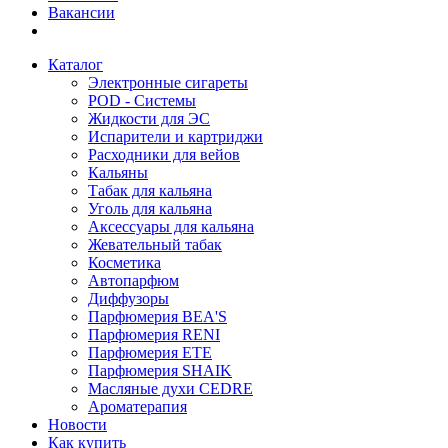
Вакансии
Каталог
Электронные сигареты
POD - Системы
Жидкости для ЭС
Испарители и картриджи
Расходники для вейов
Кальяны
Табак для кальяна
Уголь для кальяна
Аксессуары для кальяна
Жевательный табак
Косметика
Автопарфюм
Диффузоры
Парфюмерия BEA'S
Парфюмерия RENI
Парфюмерия ETE
Парфюмерия SHAIK
Масляные духи CEDRE
Ароматерапия
Новости
Как купить