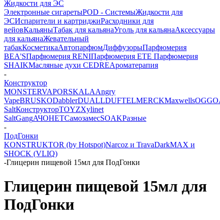
Жидкости для ЭС
Электронные сигареты
POD - Системы
Жидкости для
ЭС
Испарители и картриджи
Расходники для
вейов
Кальяны
Табак для кальяна
Уголь для кальяна
Аксессуары
для кальяна
Жевательный
табак
Косметика
Автопарфюм
Диффузоры
Парфюмерия
BEA'S
Парфюмерия RENI
Парфюмерия ETE
Парфюмерия
SHAIK
Масляные духи CEDRE
Ароматерапия
-
Конструктор
MONSTERVAPOR
SKALA
Angry
Vape
BRUSKO
Dabbler
DUALL
DUFT
ELMERCK
Maxwells
OGGO
Salt
Конструктор
TOYZ
Xylinet
Salt
Gang
АЧОНЕТ
Самозамес
SOAK
Разные
-
ПодГонки
KONSTRUKTOR (by Hotspot)
Narcoz и Trava
Dark
MAX и
SHOCK (VLIQ)
-
Глицерин пищевой 15мл для ПодГонки
Глицерин пищевой 15мл для
ПодГонки