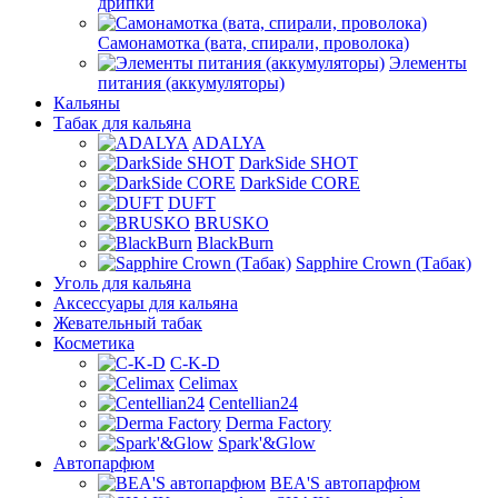
дрипки
Самонамотка (вата, спирали, проволока)
Элементы
питания (аккумуляторы)
Кальяны
Табак для кальяна
ADALYA
DarkSide SHOT
DarkSide CORE
DUFT
BRUSKO
BlackBurn
Sapphire Crown (Табак)
Уголь для кальяна
Аксессуары для кальяна
Жевательный табак
Косметика
C-K-D
Celimax
Centellian24
Derma Factory
Spark'&Glow
Автопарфюм
BEA'S автопарфюм