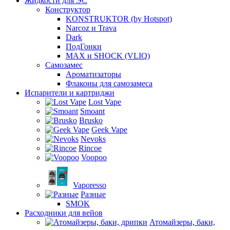
Жидкости для ЭС
Конструктор
KONSTRUKTOR (by Hotspot)
Narcoz и Trava
Dark
ПодГонки
MAX и SHOCK (VLIQ)
Самозамес
Ароматизаторы
Флаконы для самозамеса
Испарители и картриджи
Lost Vape
Smoant
Brusko
Geek Vape
Nevoks
Rincoe
Voopoo
Vaporesso
Разные
SMOK
Расходники для вейов
Атомайзеры, баки,