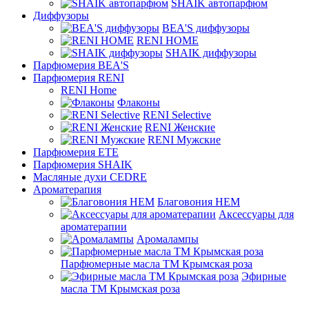
SHAIK автопарфюм
Диффузоры
BEA'S диффузоры
RENI HOME
SHAIK диффузоры
Парфюмерия BEA'S
Парфюмерия RENI
RENI Home
Флаконы
RENI Selective
RENI Женские
RENI Мужские
Парфюмерия ETE
Парфюмерия SHAIK
Масляные духи CEDRE
Ароматерапия
Благовония HEM
Аксессуары для
ароматерапии
Аромалампы
Парфюмерные масла ТМ Крымская роза
Эфирные
масла ТМ Крымская роза