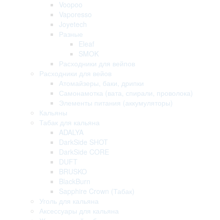
Voopoo
Vaporesso
Joyetech
Разные
Eleaf
SMOK
Расходники для вейпов
Расходники для вейов
Атомайзеры, баки, дрипки
Самонамотка (вата, спирали, проволока)
Элементы питания (аккумуляторы)
Кальяны
Табак для кальяна
ADALYA
DarkSide SHOT
DarkSide CORE
DUFT
BRUSKO
BlackBurn
Sapphire Crown (Табак)
Уголь для кальяна
Аксессуары для кальяна