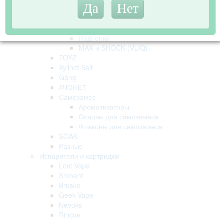
KONSTRUKTOR (by Hotspot)
Narcoz и Trava
Dark
ПодГонки
MAX и SHOCK (VLIQ)
TOYZ
Xylinet Salt
Gang
АЧОНЕТ
Самозамес
Ароматизаторы
Основы для самозамеса
Флаконы для самозамеса
SOAK
Разные
Испарители и картриджи
Lost Vape
Smoant
Brusko
Geek Vape
Nevoks
Rincoe