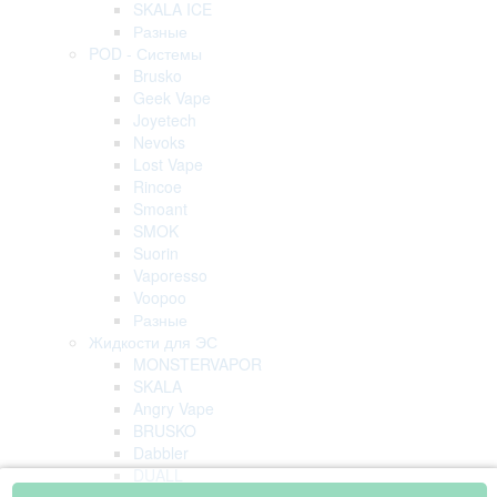
SKALA ICE
Разные
POD - Системы
Brusko
Geek Vape
Joyetech
Nevoks
Lost Vape
Rincoe
Smoant
SMOK
Suorin
Vaporesso
Voopoo
Разные
Жидкости для ЭС
MONSTERVAPOR
SKALA
Angry Vape
BRUSKO
Dabbler
DUALL