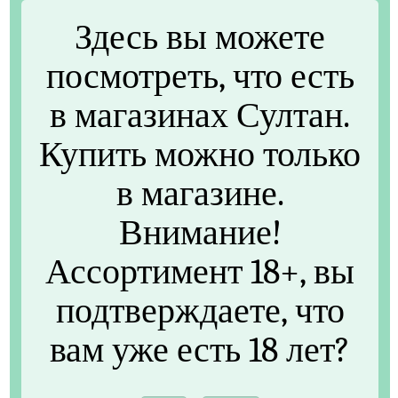
DUFT
ELMERCK
Здесь вы можете
Arctica 70/30
Dead Moroz Hot Salt
посмотреть, что есть
Dead Moroz Salt
ELMERCK HOT BEACH
в магазинах Султан.
Jazz Berries 70/30
Jazz Berries Ice Salt
Купить можно только
Jazz Berries Salt
Protest Дед Мороз 70/30
Protest УМКА Salt
в магазине.
Maxwells
OGGO
Внимание!
Анархия
RELL
Ассортимент 18+, вы
HOTSPOT
Hotspot Shot
подтверждаете, что
Hotspot Acid
Hotspot Dot
вам уже есть 18 лет?
Hotspot Fuel
Hotspot Ice
Slime Salt
Конструктор