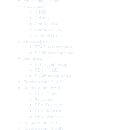
Жевательный табак
Косметика
C-K-D
Celimax
Centellian24
Derma Factory
Spark'&Glow
Автопарфюм
BEA'S автопарфюм
SHAIK автопарфюм
Диффузоры
BEA'S диффузоры
RENI HOME
SHAIK диффузоры
Парфюмерия BEA'S
Парфюмерия RENI
RENI Home
Флаконы
RENI Selective
RENI Женские
RENI Мужские
Парфюмерия ETE
Парфюмерия SHAIK