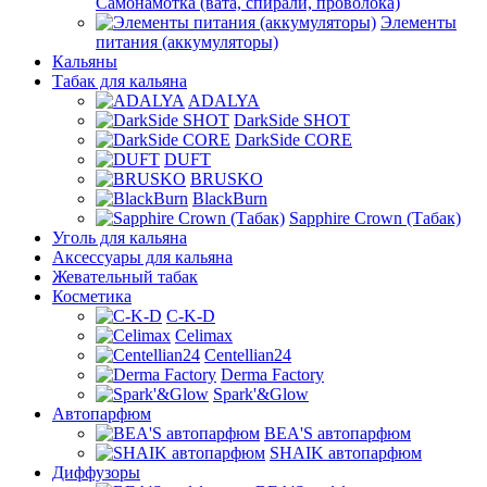
Самонамотка (вата, спирали, проволока)
Элементы
питания (аккумуляторы)
Кальяны
Табак для кальяна
ADALYA
DarkSide SHOT
DarkSide CORE
DUFT
BRUSKO
BlackBurn
Sapphire Crown (Табак)
Уголь для кальяна
Аксессуары для кальяна
Жевательный табак
Косметика
C-K-D
Celimax
Centellian24
Derma Factory
Spark'&Glow
Автопарфюм
BEA'S автопарфюм
SHAIK автопарфюм
Диффузоры