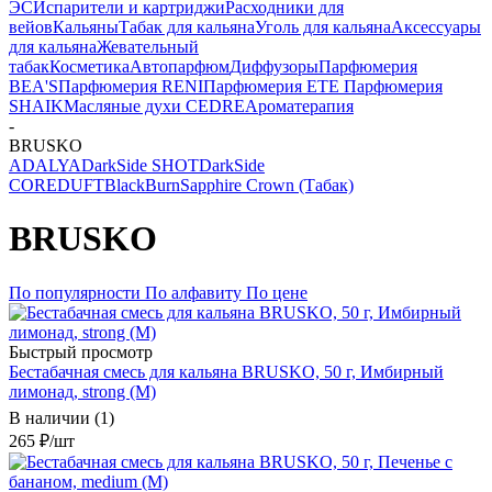
ЭС
Испарители и картриджи
Расходники для
вейов
Кальяны
Табак для кальяна
Уголь для кальяна
Аксессуары
для кальяна
Жевательный
табак
Косметика
Автопарфюм
Диффузоры
Парфюмерия
BEA'S
Парфюмерия RENI
Парфюмерия ETE
Парфюмерия
SHAIK
Масляные духи CEDRE
Ароматерапия
-
BRUSKO
ADALYA
DarkSide SHOT
DarkSide
CORE
DUFT
BlackBurn
Sapphire Crown (Табак)
BRUSKO
По популярности
По алфавиту
По цене
Быстрый просмотр
Бестабачная смесь для кальяна BRUSKO, 50 г, Имбирный
лимонад, strong (М)
В наличии (1)
265
₽
/шт