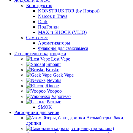
Жидкости для ЭС
Конструктор
KONSTRUKTOR (by Hotspot)
Narcoz и Trava
Dark
ПодГонки
MAX и SHOCK (VLIQ)
Самозамес
Ароматизаторы
Флаконы для самозамеса
Испарители и картриджи
Lost Vape
Smoant
Brusko
Geek Vape
Nevoks
Rincoe
Voopoo
Vaporesso
Разные
SMOK
Расходники для вейов
Атомайзеры, баки,
дрипки