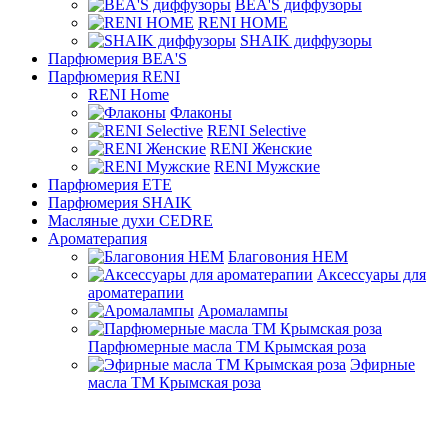
BEA'S диффузоры
RENI HOME
SHAIK диффузоры
Парфюмерия BEA'S
Парфюмерия RENI
RENI Home
Флаконы
RENI Selective
RENI Женские
RENI Мужские
Парфюмерия ETE
Парфюмерия SHAIK
Масляные духи CEDRE
Ароматерапия
Благовония HEM
Аксессуары для
ароматерапии
Аромалампы
Парфюмерные масла ТМ Крымская роза
Эфирные
масла ТМ Крымская роза