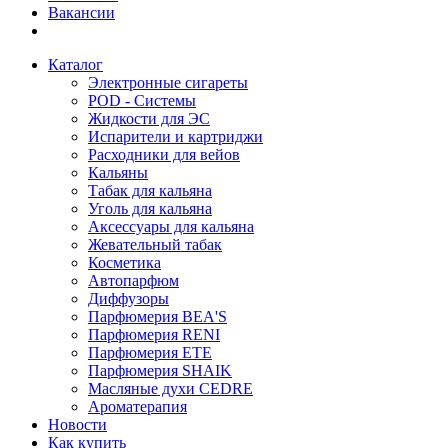
Вакансии
Каталог
Электронные сигареты
POD - Системы
Жидкости для ЭС
Испарители и картриджи
Расходники для вейов
Кальяны
Табак для кальяна
Уголь для кальяна
Аксессуары для кальяна
Жевательный табак
Косметика
Автопарфюм
Диффузоры
Парфюмерия BEA'S
Парфюмерия RENI
Парфюмерия ETE
Парфюмерия SHAIK
Масляные духи CEDRE
Ароматерапия
Новости
Как купить