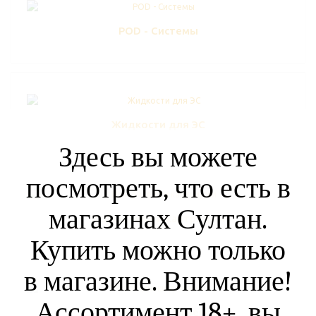
POD - Системы
Жидкости для ЭС
Здесь вы можете
посмотреть, что есть в
магазинах Султан.
Испарители и картриджи
Купить можно только
в магазине. Внимание!
Ассортимент 18+, вы
Расходники для вейов