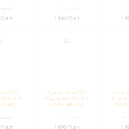
чии (6)
В наличии (3)
В н
₽
/шт
1 490
₽
/шт
1 4
вая ЭСДН
Одноразовая ЭСДН
Однора
00 2% 12ml
Dragbar 8500 2% 12ml
Dragbar 
ый Лёд)
(Ежевичный Лёд)
(Перси
чии (2)
В наличии (3)
В н
₽
/шт
1 490
₽
/шт
1 4