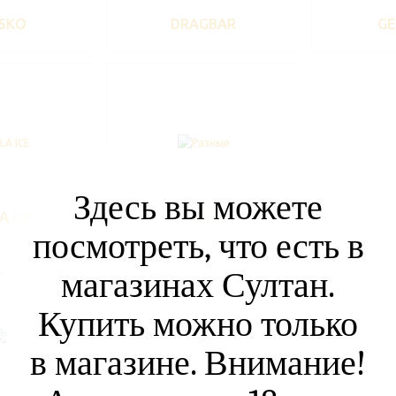
SKO
DRAGBAR
GE
Здесь вы можете
A ICE
Разные
посмотреть, что есть в
магазинах Султан.
По алфавиту
По цене
Купить можно только
в магазине. Внимание!