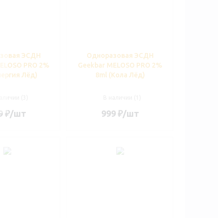
зовая ЭСДН
Одноразовая ЭСДН
MELOSO PRO 2%
Geekbar MELOSO PRO 2%
нергия Лёд)
8ml (Кола Лёд)
аличии (3)
В наличии (1)
9
₽
/шт
999
₽
/шт