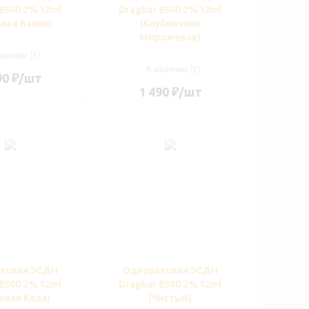
8500 2% 12ml
Dragbar 8500 2% 12ml
ика Банан)
(Клубничное
Мороженое)
аличии (3)
В наличии (3)
90
₽
/шт
1 490
₽
/шт
зовая ЭСДН
Одноразовая ЭСДН
8500 2% 12ml
Dragbar 8500 2% 12ml
евая Кола)
(Чистый)