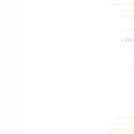
Geekbar DF8
(Бана
Морож
В нали
1 490
Одноразо
Dragbar 85
(Медовая Д