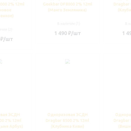
000 2% 12ml
Geekbar DF8000 2% 12ml
Dragbar 
новое
(Манго Земляника)
(Клубн
енное)
В наличии (1)
В н
чии (2)
1 490
₽
/шт
1 4
₽
/шт
вая ЭСДН
Одноразовая ЭСДН
Однора
00 2% 12ml
Dragbar 8500 2% 12ml
Dragbar 
ыня Арбуз)
(Клубника Киви)
(Вишн