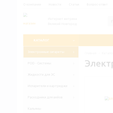
О компании
Новости
Статьи
Вопрос-ответ
Интернет витрина
Великий Новгород
КАТАЛОГ
Электронные сигареты
Главная
-
Катало
Элект
POD - Системы
Жидкости для ЭС
Испарители и картриджи
Расходники для вейов
Кальяны