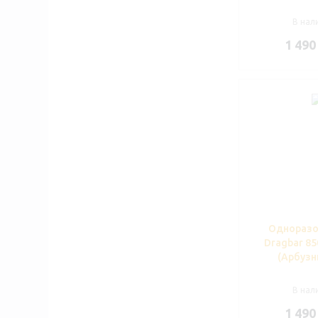
В нали
1 490
Одноразо
Dragbar 85
(Арбузн
В нали
1 490