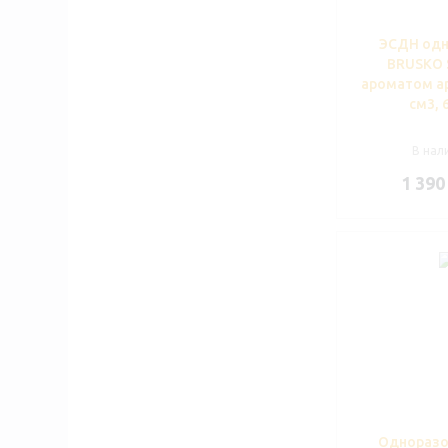
ЭСДН одн
BRUSKO S
ароматом ар
см3, 
В нали
1 390
Одноразо