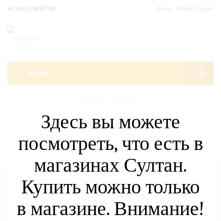
+7 960 208 07 88
Вход
Регистрация
МЕНЮ
Главная
-
Каталог
Здесь вы можете
ELMERCK
посмотреть, что есть в
магазинах Султан.
Купить можно только
+7 960 208 07 88
в магазине. Внимание!