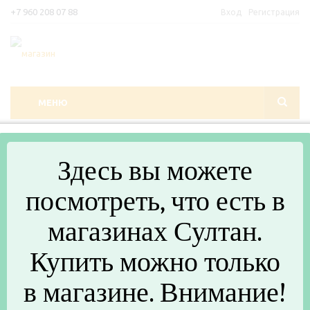
+7 960 208 07 88
Вход
Регистрация
МЕНЮ
Главная
-
Каталог
Здесь вы можете
Angry Vape
посмотреть, что есть в
магазинах Султан.
К сожалению, раздел пуст
В данный момент нет активных
Купить можно только
товаров
в магазине. Внимание!