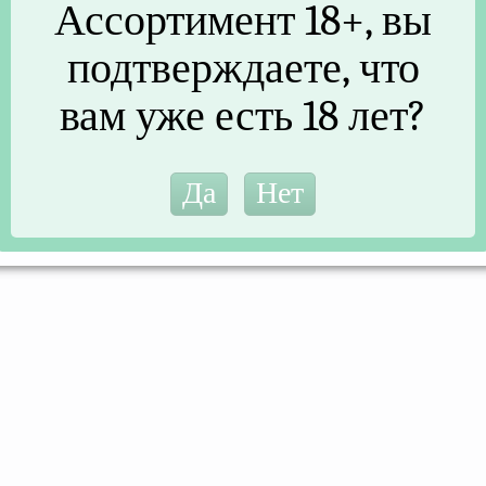
Ассортимент 18+, вы
подтверждаете, что
+7 960 208 07 88
вам уже есть 18 лет?
2026 © Интернет витрина "Султан"