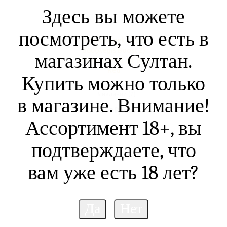
Здесь вы можете
посмотреть, что есть в
Набор Geek Vape
B60(Aegis Boost 2)
магазинах Султан.
2000mAh Pod Kit Blue
Red
Купить можно только
В наличии (2)
в магазине. Внимание!
3 399
₽
/шт
Ассортимент 18+, вы
подтверждаете, что
вам уже есть 18 лет?