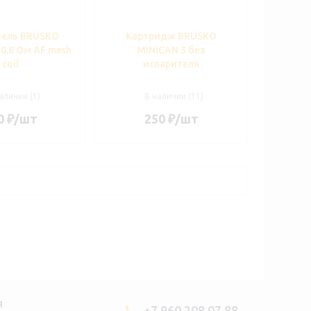
тель BRUSKO
Картридж BRUSKO
0.8 Ом AF mesh
MINICAN 3 без
coil
испарителя
аличии (1)
В наличии (11)
0
₽
/шт
250
₽
/шт
Я
+7 960 208 07 88