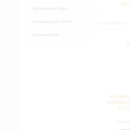
Раз
Парфюмерия SHAIK
Масляные духи CEDRE
По популярности
Ароматерапия
Испарите
Battlestar/
Coil 
В налич