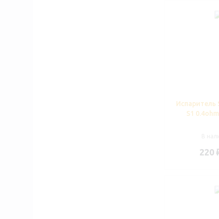
Испаритель 
S1 0.4ohm
В нали
220