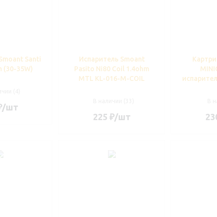
Smoant Santi
Испаритель Smoant
Картр
m (30-35W)
Pasito Ni80 Coil 1.4ohm
MINI
MTL KL-016-M-COIL
испарител
чии (4)
В наличии (33)
В н
₽
/шт
225
₽
/шт
23