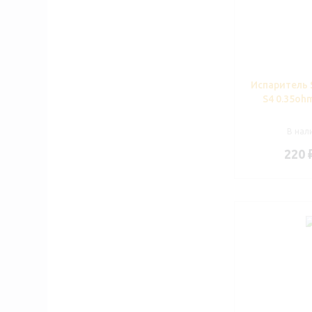
Испаритель 
S4 0.35oh
В нали
220