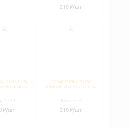
210
₽
/шт
ль Nevoks SPL
Испаритель Smoant
.3ohm (30-40w)
Pasito mini coil P-2 0.8 Ом
аличии (1)
В наличии (3)
0
₽
/шт
210
₽
/шт