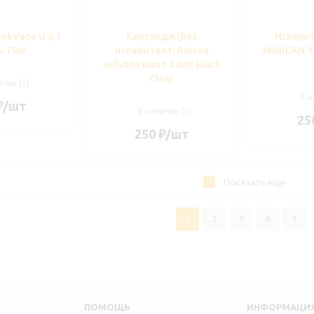
ekVape U 0,7
Картридж(без
Испари
6-19W
испарителя) Rincoe
MINICAN 3 
Jellybox Nano 2.8ml Black
Clear
чии (3)
В н
₽
/шт
В наличии (1)
25
250
₽
/шт
Показать еще
1
2
3
4
5
ПОМОЩЬ
ИНФОРМАЦИ