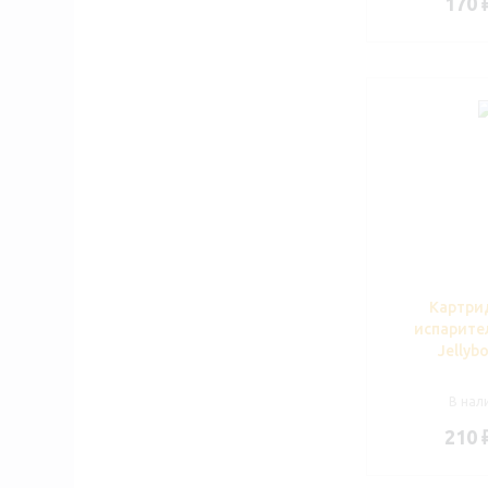
170
Картри
испарител
Jellybo
В нали
210