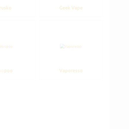
rusko
Geek Vape
oopoo
Vaporesso