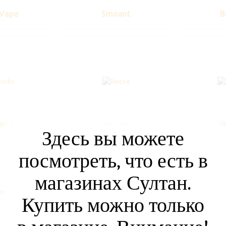
 Vape
Smoant
B
oks
Rincoe
V
Здесь вы можете
посмотреть, что есть в
магазинах Султан.
Купить можно только