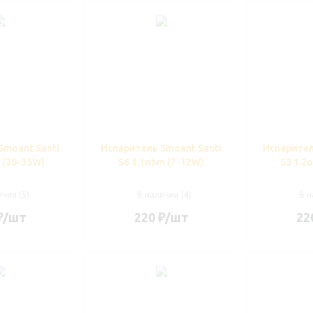
Smoant Santi
Испаритель Smoant Santi
Испарител
 (30-35W)
S6 1.1ohm (7-12W)
S3 1.2
чии (5)
В наличии (4)
В н
₽
/шт
220
₽
/шт
22