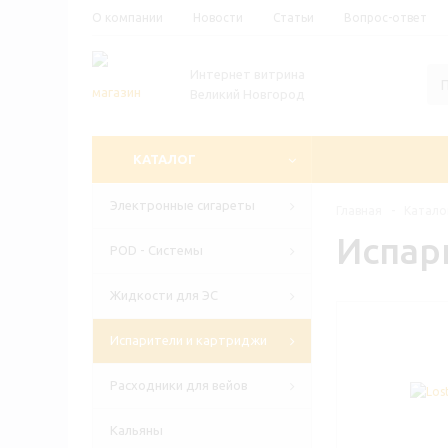
О компании
Новости
Статьи
Вопрос-ответ
Интернет витрина
Великий Новгород
КАТАЛОГ
Электронные сигареты
Главная
-
Катало
Испар
POD - Системы
Жидкости для ЭС
Испарители и картриджи
Расходники для вейов
Кальяны