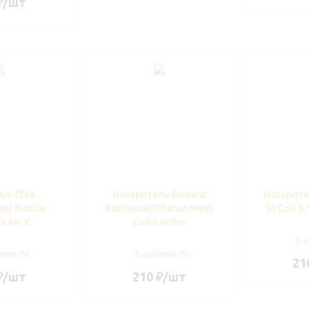
₽
/шт
дж (без
Испаритель Smoant
Испарите
я) Rincoe
Battlestar/Charon Mesh
10 Coil 0
x Air X
Coil 0.6ohm
В н
чии (5)
В наличии (3)
21
₽
/шт
210
₽
/шт