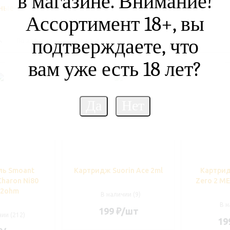
в магазине. Внимание!
ные
Ассортимент 18+, вы
подтверждаете, что
По алфавиту
По цене
вам уже есть 18 лет?
ль Smoant
Картридж Suorin Ace 2ml
Картрид
Charon Ni80
Zero 2 ME
1.2ohm
В наличии (9)
В н
199
₽
/шт
ии (212)
19