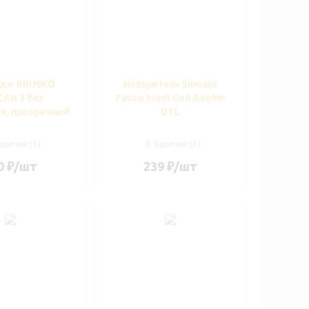
идж BRUSKO
Испаритель Smoant
CAN 3 без
Pasito Mesh Coil 0.6ohm
я, прозрачный
DTL
аличии (1)
В наличии (3)
0
₽
/шт
239
₽
/шт