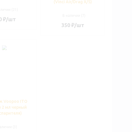
(Vinci Air/Drag X/S)
аличии (21)
В наличии (7)
0
₽
/шт
350
₽
/шт
ж Voopoo ITO
e 2 мл черный
спарителя)
аличии (3)