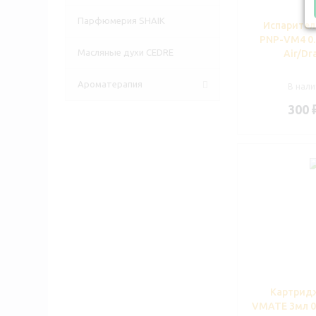
Парфюмерия SHAIK
Испарите
PNP-VM4 0.
Масляные духи CEDRE
Air/Dr
Ароматерапия
В нали
300
Картрид
VMATE 3мл 0.