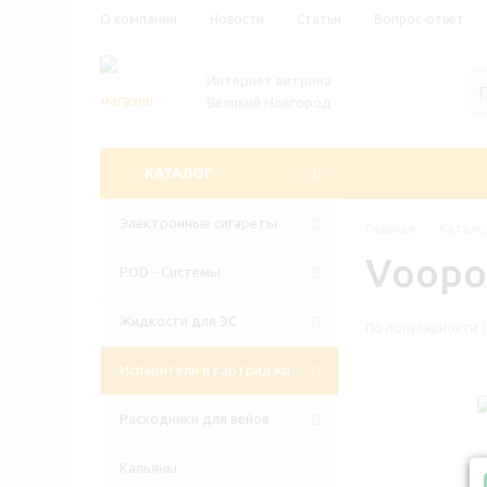
О компании
Новости
Статьи
Вопрос-ответ
Интернет витрина
Великий Новгород
КАТАЛОГ
Электронные сигареты
Главная
-
Катало
Voopo
POD - Системы
Жидкости для ЭС
По популярности
Испарители и картриджи
Расходники для вейов
Кальяны