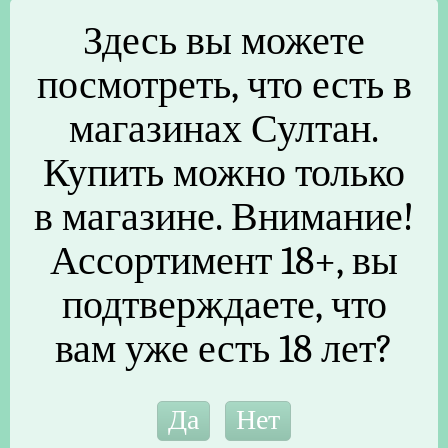
Здесь вы можете
посмотреть, что есть в
ль VOOPOO
Испаритель VOOPOO ITO
Картр
магазинах Султан.
ohm Ceramic
M2 1.0ohm
Argus P
il
Купить можно только
В наличии (18)
В н
чии (2)
в магазине. Внимание!
295
₽
/шт
29
₽
/шт
Ассортимент 18+, вы
подтверждаете, что
вам уже есть 18 лет?