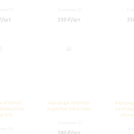
чии (13)
В наличии (3)
В н
₽
/шт
330
₽
/шт
35
ль VOOPOO
Картридж VOOPOO
Картрид
5ohm (Vinci
Argus Pod 2ml 0.7ohm
Cartridg
ag X/S)
(без и
В наличии (3)
чии (23)
В н
380
₽
/шт