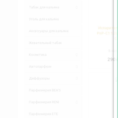
Табак для кальяна
Уголь для кальяна
Испарите
Аксессуары для кальяна
PnP-C1 1.2
Co
Жевательный табак
В нали
Косметика
290
Автопарфюм
Диффузоры
Парфюмерия BEA'S
Парфюмерия RENI
Парфюмерия ETE