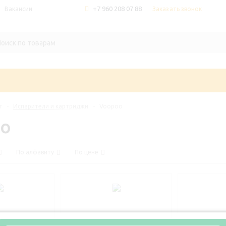
+7 960 208 07 88
Заказать звонок
Вакансии
г
-
Испарители и картриджи
-
Voopoo
o
По алфавиту
По цене