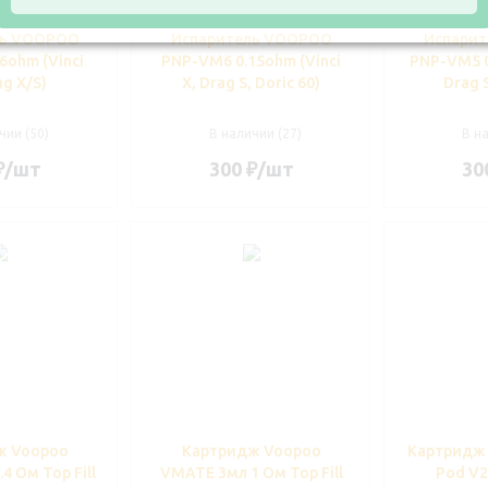
ль VOOPOO
Испаритель VOOPOO
Испари
6ohm (Vinci
PNP-VM6 0.15ohm (Vinci
PNP-VM5 0
ag X/S)
X, Drag S, Doric 60)
Drag S
чии (50)
В наличии (27)
В н
₽
/шт
300
₽
/шт
30
ж Voopoo
Картридж Voopoo
Картридж
4 Ом Top Fill
VMATE 3мл 1 Ом Top Fill
Pod V2