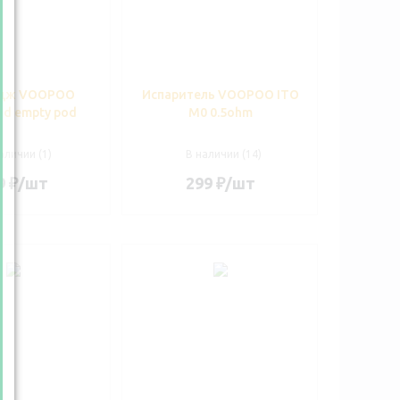
идж VOOPOO
Испаритель VOOPOO ITO
od empty pod
M0 0.5ohm
аличии (1)
В наличии (14)
9
₽
/шт
299
₽
/шт