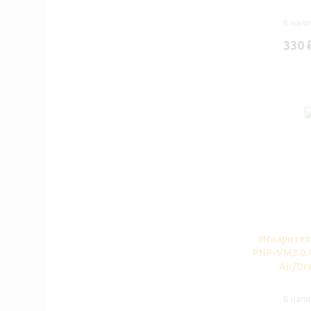
В нали
330
Испарите
PNP-VM3 0.4
Air/Dr
В нали