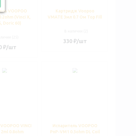
тель VOOPOO
Картридж Voopoo
.2ohm (Vinci X,
VMATE 3мл 0.7 Ом Top Fill
, Doric 60)
В наличии (2)
аличии (25)
330
₽
/шт
0
₽
/шт
 VOOPOO VINCI
Испаритель VOOPOO
 2ml 0.8ohm
PnP-VM1 0.3ohm DL Coil