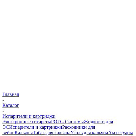
Главная
-
Каталог
-
Испарители и картриджи
Электронные сигареты
POD - Системы
Жидкости для
ЭС
Испарители и картриджи
Расходники для
вейов
Кальяны
Табак для кальяна
Уголь для кальяна
Аксессуары