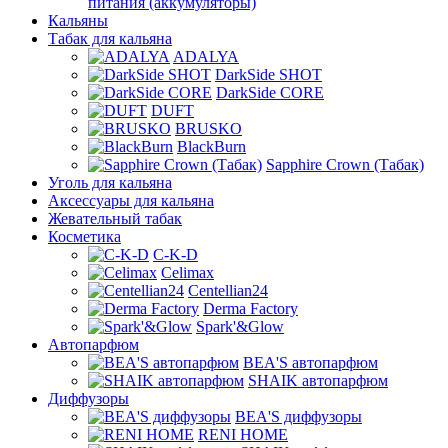
питания (аккумуляторы)
Кальяны
Табак для кальяна
ADALYA
DarkSide SHOT
DarkSide CORE
DUFT
BRUSKO
BlackBurn
Sapphire Crown (Табак)
Уголь для кальяна
Аксессуары для кальяна
Жевательный табак
Косметика
C-K-D
Celimax
Centellian24
Derma Factory
Spark'&Glow
Автопарфюм
BEA'S автопарфюм
SHAIK автопарфюм
Диффузоры
BEA'S диффузоры
RENI HOME