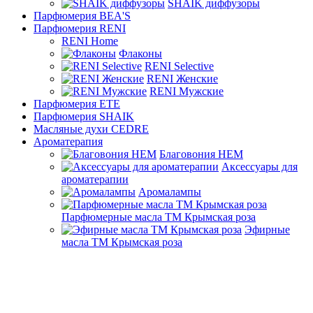
SHAIK диффузоры
Парфюмерия BEA'S
Парфюмерия RENI
RENI Home
Флаконы
RENI Selective
RENI Женские
RENI Мужские
Парфюмерия ETE
Парфюмерия SHAIK
Масляные духи CEDRE
Ароматерапия
Благовония HEM
Аксессуары для
ароматерапии
Аромалампы
Парфюмерные масла ТМ Крымская роза
Эфирные
масла ТМ Крымская роза