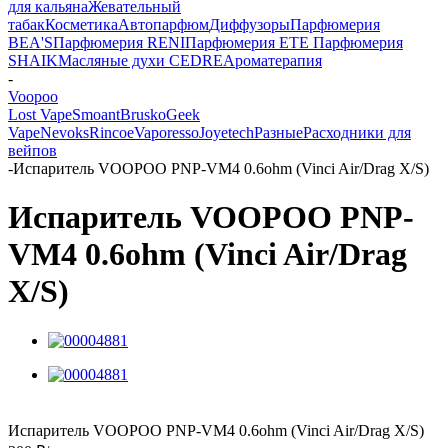
для кальяна
Жевательный
табак
Косметика
Автопарфюм
Диффузоры
Парфюмерия
BEA'S
Парфюмерия RENI
Парфюмерия ETE
Парфюмерия
SHAIK
Масляные духи CEDRE
Ароматерапия
-
Voopoo
Lost Vape
Smoant
Brusko
Geek
Vape
Nevoks
Rincoe
Vaporesso
Joyetech
Разные
Расходники для
вейпов
-
Испаритель VOOPOO PNP-VM4 0.6ohm (Vinci Air/Drag X/S)
Испаритель VOOPOO PNP-
VM4 0.6ohm (Vinci Air/Drag
X/S)
Испаритель VOOPOO PNP-VM4 0.6ohm (Vinci Air/Drag X/S)