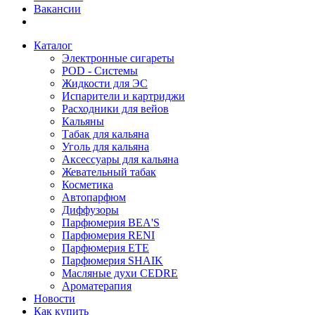
Вакансии
Каталог
Электронные сигареты
POD - Системы
Жидкости для ЭС
Испарители и картриджи
Расходники для вейов
Кальяны
Табак для кальяна
Уголь для кальяна
Аксессуары для кальяна
Жевательный табак
Косметика
Автопарфюм
Диффузоры
Парфюмерия BEA'S
Парфюмерия RENI
Парфюмерия ETE
Парфюмерия SHAIK
Масляные духи CEDRE
Ароматерапия
Новости
Как купить