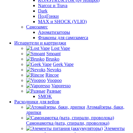
KONSTRUKTOR (by Hotspot)
Narcoz и Trava
Dark
ПодГонки
MAX и SHOCK (VLIQ)
Самозамес
Ароматизаторы
Флаконы для самозамеса
Испарители и картриджи
Lost Vape
Smoant
Brusko
Geek Vape
Nevoks
Rincoe
Voopoo
Vaporesso
Разные
SMOK
Расходники для вейов
Атомайзеры, баки,
дрипки
Самонамотка (вата, спирали, проволока)
Элементы