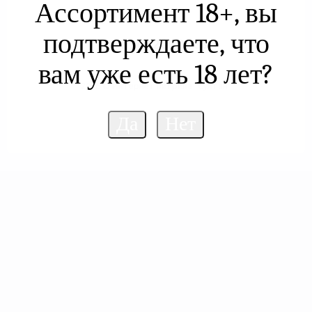
Ассортимент 18+, вы
подтверждаете, что
+7 960 208 07 88
вам уже есть 18 лет?
2026 © Интернет витрина "Султан"