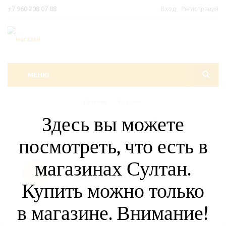
+7 960 208 07 88
Вход
Регистрация
МЕНЮ
Главная
-
Каталог
Здесь вы можете
Jazz Berries Ice Salt
посмотреть, что есть в
магазинах Султан.
К сожалению, раздел пуст
В данный момент нет активных
Купить можно только
товаров
в магазине. Внимание!