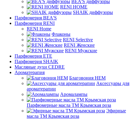
BEA'S диффузоры
RENI HOME
SHAIK диффузоры
Парфюмерия BEA'S
Парфюмерия RENI
RENI Home
Флаконы
RENI Selective
RENI Женские
RENI Мужские
Парфюмерия ETE
Парфюмерия SHAIK
Масляные духи CEDRE
Ароматерапия
Благовония HEM
Аксессуары для
ароматерапии
Аромалампы
Парфюмерные масла ТМ Крымская роза
Эфирные
масла ТМ Крымская роза