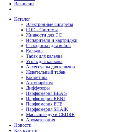
Вакансии
Каталог
Электронные сигареты
POD - Системы
Жидкости для ЭС
Испарители и картриджи
Расходники для вейов
Кальяны
Табак для кальяна
Уголь для кальяна
Аксессуары для кальяна
Жевательный табак
Косметика
Автопарфюм
Диффузоры
Парфюмерия BEA'S
Парфюмерия RENI
Парфюмерия ETE
Парфюмерия SHAIK
Масляные духи CEDRE
Ароматерапия
Новости
Как купить