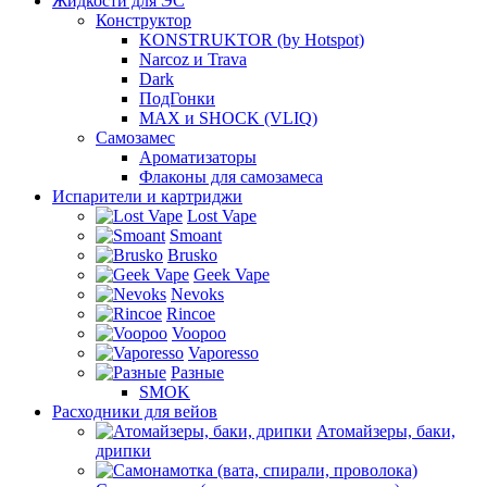
Жидкости для ЭС
Конструктор
KONSTRUKTOR (by Hotspot)
Narcoz и Trava
Dark
ПодГонки
MAX и SHOCK (VLIQ)
Самозамес
Ароматизаторы
Флаконы для самозамеса
Испарители и картриджи
Lost Vape
Smoant
Brusko
Geek Vape
Nevoks
Rincoe
Voopoo
Vaporesso
Разные
SMOK
Расходники для вейов
Атомайзеры, баки,
дрипки