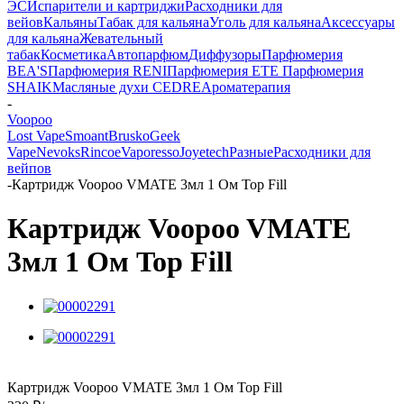
ЭС
Испарители и картриджи
Расходники для
вейов
Кальяны
Табак для кальяна
Уголь для кальяна
Аксессуары
для кальяна
Жевательный
табак
Косметика
Автопарфюм
Диффузоры
Парфюмерия
BEA'S
Парфюмерия RENI
Парфюмерия ETE
Парфюмерия
SHAIK
Масляные духи CEDRE
Ароматерапия
-
Voopoo
Lost Vape
Smoant
Brusko
Geek
Vape
Nevoks
Rincoe
Vaporesso
Joyetech
Разные
Расходники для
вейпов
-
Картридж Voopoo VMATE 3мл 1 Ом Top Fill
Картридж Voopoo VMATE
3мл 1 Ом Top Fill
Картридж Voopoo VMATE 3мл 1 Ом Top Fill