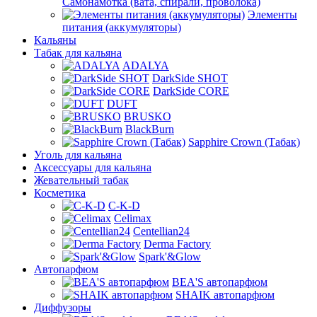
Самонамотка (вата, спирали, проволока)
Элементы
питания (аккумуляторы)
Кальяны
Табак для кальяна
ADALYA
DarkSide SHOT
DarkSide CORE
DUFT
BRUSKO
BlackBurn
Sapphire Crown (Табак)
Уголь для кальяна
Аксессуары для кальяна
Жевательный табак
Косметика
C-K-D
Celimax
Centellian24
Derma Factory
Spark'&Glow
Автопарфюм
BEA'S автопарфюм
SHAIK автопарфюм
Диффузоры