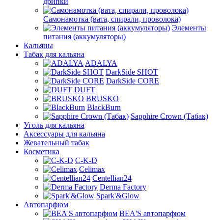
дрипки
Самонамотка (вата, спирали, проволока)
Элементы
питания (аккумуляторы)
Кальяны
Табак для кальяна
ADALYA
DarkSide SHOT
DarkSide CORE
DUFT
BRUSKO
BlackBurn
Sapphire Crown (Табак)
Уголь для кальяна
Аксессуары для кальяна
Жевательный табак
Косметика
C-K-D
Celimax
Centellian24
Derma Factory
Spark'&Glow
Автопарфюм
BEA'S автопарфюм