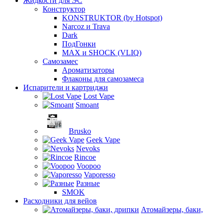
Жидкости для ЭС
Конструктор
KONSTRUKTOR (by Hotspot)
Narcoz и Trava
Dark
ПодГонки
MAX и SHOCK (VLIQ)
Самозамес
Ароматизаторы
Флаконы для самозамеса
Испарители и картриджи
Lost Vape
Smoant
Brusko
Geek Vape
Nevoks
Rincoe
Voopoo
Vaporesso
Разные
SMOK
Расходники для вейов
Атомайзеры, баки,