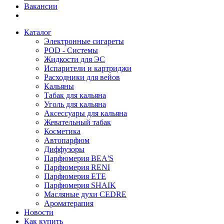
Вакансии
Каталог
Электронные сигареты
POD - Системы
Жидкости для ЭС
Испарители и картриджи
Расходники для вейов
Кальяны
Табак для кальяна
Уголь для кальяна
Аксессуары для кальяна
Жевательный табак
Косметика
Автопарфюм
Диффузоры
Парфюмерия BEA'S
Парфюмерия RENI
Парфюмерия ETE
Парфюмерия SHAIK
Масляные духи CEDRE
Ароматерапия
Новости
Как купить