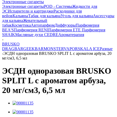
Электронные сигареты
Электронные сигареты
POD - Системы
Жидкости для
ЭС
Испарители и картриджи
Расходники для
вейов
Кальяны
Табак для кальяна
Уголь для кальяна
Аксессуары
для кальяна
Жевательный
табак
Косметика
Автопарфюм
Диффузоры
Парфюмерия
BEA'S
Парфюмерия RENI
Парфюмерия ETE
Парфюмерия
SHAIK
Масляные духи CEDRE
Ароматерапия
-
BRUSKO
DRAGBAR
GEEKBAR
MONSTERVAPOR
SKALA ICE
Разные
-
ЭСДН одноразовая BRUSKO SPLIT L с ароматом арбуза, 20
мг/см3, 6,5 мл
ЭСДН одноразовая BRUSKO
SPLIT L с ароматом арбуза,
20 мг/см3, 6,5 мл