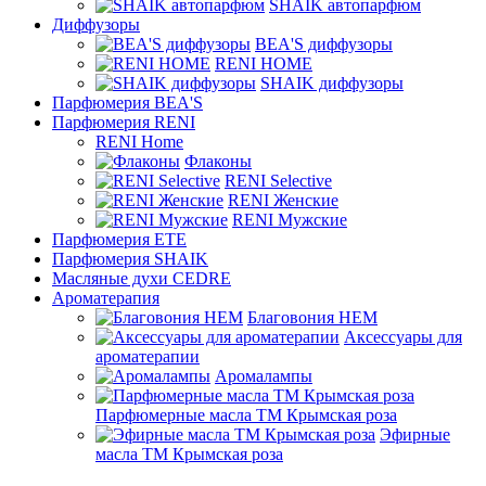
SHAIK автопарфюм
Диффузоры
BEA'S диффузоры
RENI HOME
SHAIK диффузоры
Парфюмерия BEA'S
Парфюмерия RENI
RENI Home
Флаконы
RENI Selective
RENI Женские
RENI Мужские
Парфюмерия ETE
Парфюмерия SHAIK
Масляные духи CEDRE
Ароматерапия
Благовония HEM
Аксессуары для
ароматерапии
Аромалампы
Парфюмерные масла ТМ Крымская роза
Эфирные
масла ТМ Крымская роза