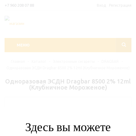
+7 960 208 07 88
Вход
Регистрация
МЕНЮ
Главная
-
Каталог
-
Электронные сигареты
-
DRAGBAR
-
Одноразовая ЭСДН Dragbar 8500 2% 12ml (Клубничное Мороженое)
Одноразовая ЭСДН Dragbar 8500 2% 12ml
(Клубничное Мороженое)
Здесь вы можете