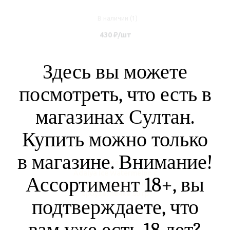
В наличии (1)
430
₽
/шт
Здесь вы можете
посмотреть, что есть в
магазинах Султан.
Купить можно только
в магазине. Внимание!
Табак для кальяна
Adalya Ice Watermelon с
Ассортимент 18+, вы
ароматом льда и
арбуза, пачка 50 гр
подтверждаете, что
В наличии (2)
вам уже есть 18 лет?