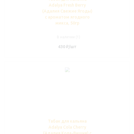
Adalya Fresh Berry
(Адалия Свежие Ягоды)
с ароматом ягодного
микса, 50гр
В наличии (1)
430
₽
/шт
Табак для кальяна
Adalya Cola Cherry
(Адалия Кола-Вишня) с