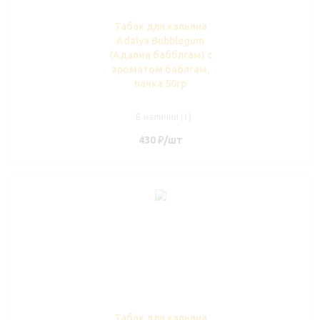
Табак для кальяна
Adalya Bubblegum
(Адалия бабблгам) с
ароматом баблгам,
пачка 50гр
В наличии (1)
430
₽
/шт
Табак для кальяна