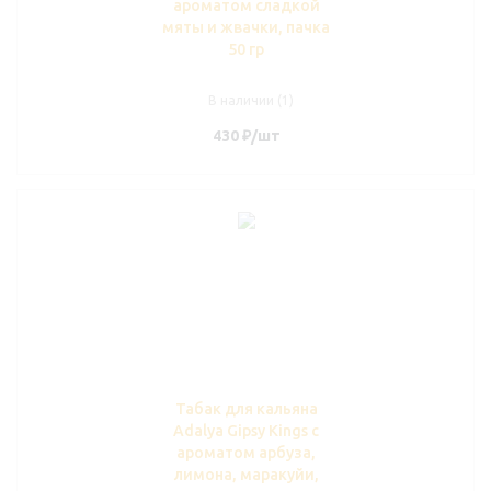
ароматом сладкой
мяты и жвачки, пачка
50 гр
В наличии (1)
430
₽
/шт
Табак для кальяна
Adalya Gipsy Kings с
ароматом арбуза,
лимона, маракуйи,