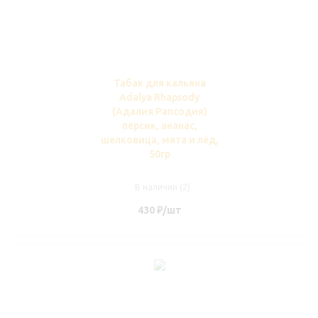
Табак для кальяна
Adalya Rhapsody
(Адалия Рапсодия)
персик, ананас,
шелковица, мята и лёд,
50гр
В наличии (2)
430
₽
/шт