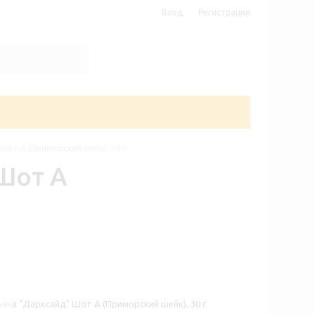
Вход
Регистрация
Шот A (Приморский шейк), 30 г
Шот A
ьяна "Дарксайд" Шот A (Приморский шейк), 30 г