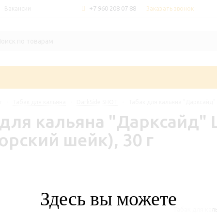
+7 960 208 07 88
Заказать звонок
Вакансии
г
-
Табак для кальяна
-
DarkSide SHOT
-
Табак для кальяна "Дарксайд" 
 для кальяна "Дарксайд" 
рский шейк), 30 г
Здесь вы можете
Табак для кал