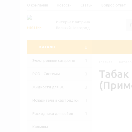
О компании
Новости
Статьи
Вопрос-ответ
Интернет витрина
Великий Новгород
КАТАЛОГ
Электронные сигареты
Главная
-
Катало
Табак
POD - Системы
(Примо
Жидкости для ЭС
Испарители и картриджи
Расходники для вейов
Кальяны