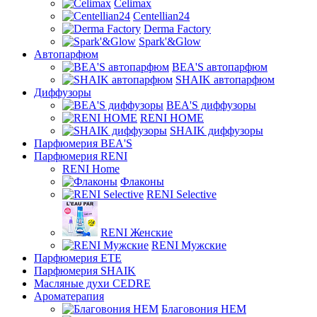
Celimax
Centellian24
Derma Factory
Spark'&Glow
Автопарфюм
BEA'S автопарфюм
SHAIK автопарфюм
Диффузоры
BEA'S диффузоры
RENI HOME
SHAIK диффузоры
Парфюмерия BEA'S
Парфюмерия RENI
RENI Home
Флаконы
RENI Selective
RENI Женские
RENI Мужские
Парфюмерия ETE
Парфюмерия SHAIK
Масляные духи CEDRE
Ароматерапия
Благовония HEM