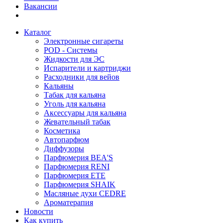
Вакансии
Каталог
Электронные сигареты
POD - Системы
Жидкости для ЭС
Испарители и картриджи
Расходники для вейов
Кальяны
Табак для кальяна
Уголь для кальяна
Аксессуары для кальяна
Жевательный табак
Косметика
Автопарфюм
Диффузоры
Парфюмерия BEA'S
Парфюмерия RENI
Парфюмерия ETE
Парфюмерия SHAIK
Масляные духи CEDRE
Ароматерапия
Новости
Как купить