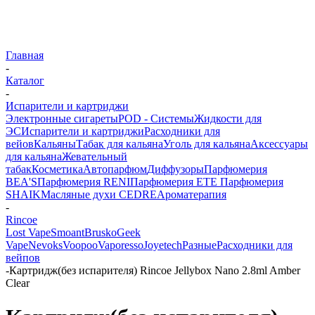
Главная
-
Каталог
-
Испарители и картриджи
Электронные сигареты
POD - Системы
Жидкости для
ЭС
Испарители и картриджи
Расходники для
вейов
Кальяны
Табак для кальяна
Уголь для кальяна
Аксессуары
для кальяна
Жевательный
табак
Косметика
Автопарфюм
Диффузоры
Парфюмерия
BEA'S
Парфюмерия RENI
Парфюмерия ETE
Парфюмерия
SHAIK
Масляные духи CEDRE
Ароматерапия
-
Rincoe
Lost Vape
Smoant
Brusko
Geek
Vape
Nevoks
Voopoo
Vaporesso
Joyetech
Разные
Расходники для
вейпов
-
Картридж(без испарителя) Rincoe Jellybox Nano 2.8ml Amber
Clear