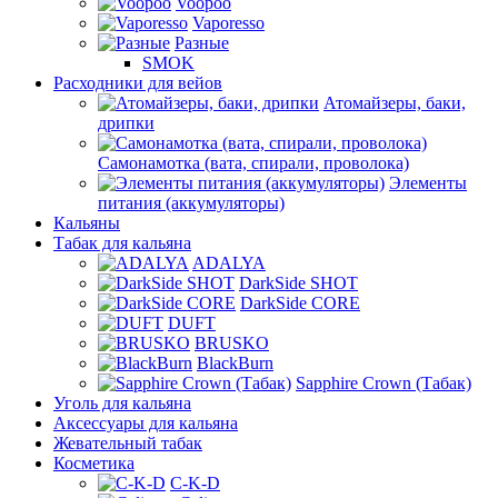
Voopoo
Vaporesso
Разные
SMOK
Расходники для вейов
Атомайзеры, баки,
дрипки
Самонамотка (вата, спирали, проволока)
Элементы
питания (аккумуляторы)
Кальяны
Табак для кальяна
ADALYA
DarkSide SHOT
DarkSide CORE
DUFT
BRUSKO
BlackBurn
Sapphire Crown (Табак)
Уголь для кальяна
Аксессуары для кальяна
Жевательный табак
Косметика
C-K-D