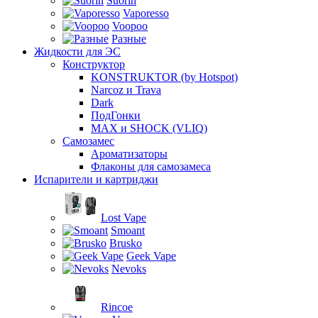
Suorin
Vaporesso
Voopoo
Разные
Жидкости для ЭС
Конструктор
KONSTRUKTOR (by Hotspot)
Narcoz и Trava
Dark
ПодГонки
MAX и SHOCK (VLIQ)
Самозамес
Ароматизаторы
Флаконы для самозамеса
Испарители и картриджи
Lost Vape
Smoant
Brusko
Geek Vape
Nevoks
Rincoe