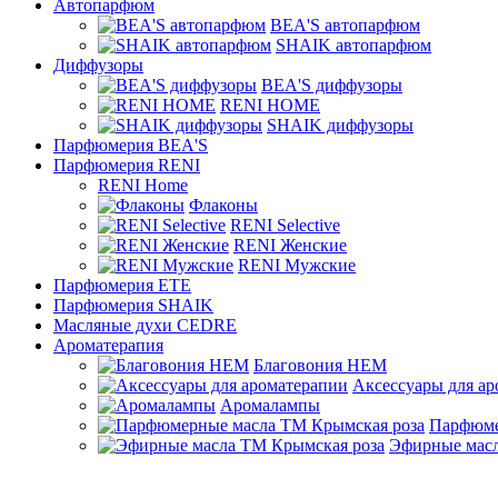
Автопарфюм
BEA'S автопарфюм
SHAIK автопарфюм
Диффузоры
BEA'S диффузоры
RENI HOME
SHAIK диффузоры
Парфюмерия BEA'S
Парфюмерия RENI
RENI Home
Флаконы
RENI Selective
RENI Женские
RENI Мужские
Парфюмерия ETE
Парфюмерия SHAIK
Масляные духи CEDRE
Ароматерапия
Благовония HEM
Аксессуары для а
Аромалампы
Парфюме
Эфирные масл