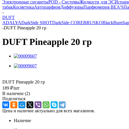
Электронные сигареты
POD - Системы
Жидкости для ЭС
Испари
табак
Косметика
Автопарфюм
Диффузоры
Парфюмерия BEA'S
Па
-
DUFT
ADALYA
DarkSide SHOT
DarkSide CORE
BRUSKO
BlackBurn
Sap
-
DUFT Pineapple 20 гр
DUFT Pineapple 20 гр
DUFT Pineapple 20 гр
189
₽
/шт
В наличии
(2)
Поделиться
Цена и наличие актуально для всех магазинов.
Наличие