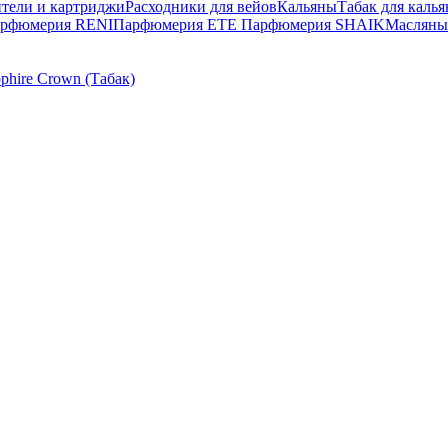
тели и картриджи
Расходники для вейов
Кальяны
Табак для калья
рфюмерия RENI
Парфюмерия ETE
Парфюмерия SHAIK
Масляны
phire Crown (Табак)