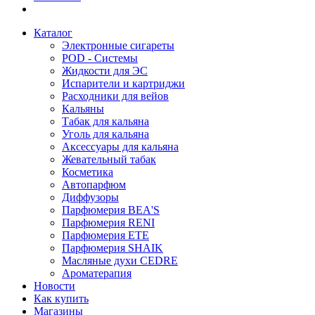
Каталог
Электронные сигареты
POD - Системы
Жидкости для ЭС
Испарители и картриджи
Расходники для вейов
Кальяны
Табак для кальяна
Уголь для кальяна
Аксессуары для кальяна
Жевательный табак
Косметика
Автопарфюм
Диффузоры
Парфюмерия BEA'S
Парфюмерия RENI
Парфюмерия ETE
Парфюмерия SHAIK
Масляные духи CEDRE
Ароматерапия
Новости
Как купить
Магазины