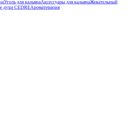
на
Уголь для кальяна
Аксессуары для кальяна
Жевательный
е духи CEDRE
Ароматерапия