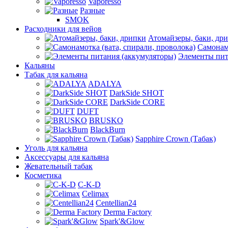
Vaporesso
Разные
SMOK
Расходники для вейов
Атомайзеры, баки, др
Самонамо
Элементы пит
Кальяны
Табак для кальяна
ADALYA
DarkSide SHOT
DarkSide CORE
DUFT
BRUSKO
BlackBurn
Sapphire Crown (Табак)
Уголь для кальяна
Аксессуары для кальяна
Жевательный табак
Косметика
C-K-D
Celimax
Centellian24
Derma Factory
Spark'&Glow