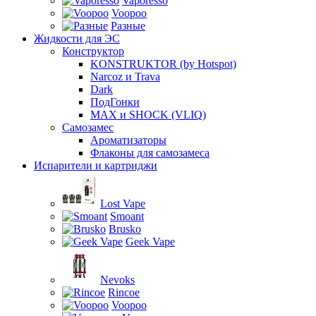
Vaporesso
Voopoo
Разные
Жидкости для ЭС
Конструктор
KONSTRUKTOR (by Hotspot)
Narcoz и Trava
Dark
ПодГонки
MAX и SHOCK (VLIQ)
Самозамес
Ароматизаторы
Флаконы для самозамеса
Испарители и картриджи
Lost Vape
Smoant
Brusko
Geek Vape
Nevoks
Rincoe
Voopoo