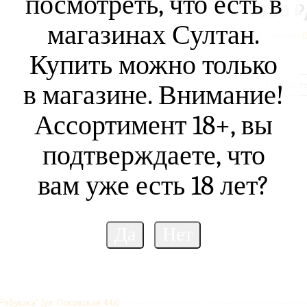
посмотреть, что есть в
1 350
₽
магазинах Султан.
В наличии
(
Купить можно только
Поделит
в магазине. Внимание!
Ассортимент 18+, вы
подтверждаете, что
вам уже есть 18 лет?
Рябушка" (ул. Псковская 44а)