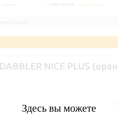
+7 960 208 07 88
Заказать звонок
Вакансии
г
-
POD - Системы
-
Brusko
-
ЭСДН DABBLER NICE PLUS (оранжевый)
DABBLER NICE PLUS (ора
ЭСДН DABBLER
Здесь вы можете