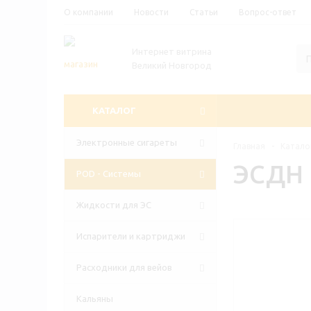
О компании
Новости
Статьи
Вопрос-ответ
Интернет витрина
Великий Новгород
КАТАЛОГ
Электронные сигареты
Главная
-
Катало
ЭСДН 
POD - Системы
Жидкости для ЭС
Испарители и картриджи
Расходники для вейов
Кальяны