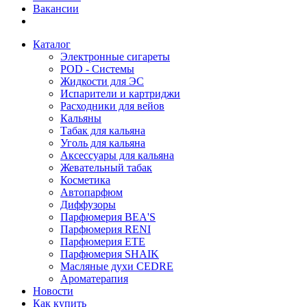
Вакансии
Каталог
Электронные сигареты
POD - Системы
Жидкости для ЭС
Испарители и картриджи
Расходники для вейов
Кальяны
Табак для кальяна
Уголь для кальяна
Аксессуары для кальяна
Жевательный табак
Косметика
Автопарфюм
Диффузоры
Парфюмерия BEA'S
Парфюмерия RENI
Парфюмерия ETE
Парфюмерия SHAIK
Масляные духи CEDRE
Ароматерапия
Новости
Как купить