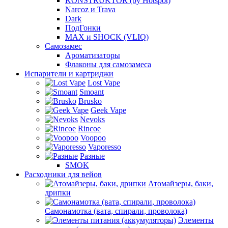
KONSTRUKTOR (by Hotspot)
Narcoz и Trava
Dark
ПодГонки
MAX и SHOCK (VLIQ)
Самозамес
Ароматизаторы
Флаконы для самозамеса
Испарители и картриджи
Lost Vape
Smoant
Brusko
Geek Vape
Nevoks
Rincoe
Voopoo
Vaporesso
Разные
SMOK
Расходники для вейов
Атомайзеры, баки,
дрипки
Самонамотка (вата, спирали, проволока)
Элементы