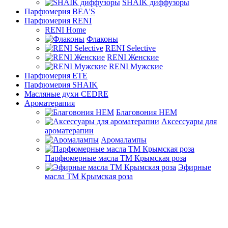
SHAIK диффузоры
Парфюмерия BEA'S
Парфюмерия RENI
RENI Home
Флаконы
RENI Selective
RENI Женские
RENI Мужские
Парфюмерия ETE
Парфюмерия SHAIK
Масляные духи CEDRE
Ароматерапия
Благовония HEM
Аксессуары для
ароматерапии
Аромалампы
Парфюмерные масла ТМ Крымская роза
Эфирные
масла ТМ Крымская роза