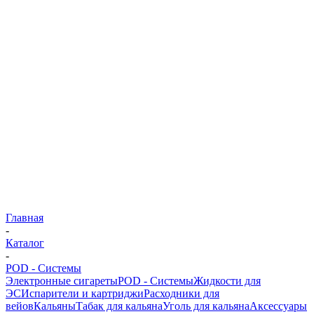
Главная
-
Каталог
-
POD - Системы
Электронные сигареты
POD - Системы
Жидкости для
ЭС
Испарители и картриджи
Расходники для
вейов
Кальяны
Табак для кальяна
Уголь для кальяна
Аксессуары