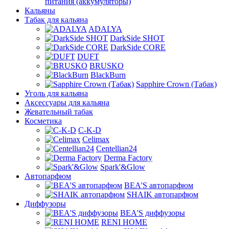
питания (аккумуляторы)
Кальяны
Табак для кальяна
ADALYA
DarkSide SHOT
DarkSide CORE
DUFT
BRUSKO
BlackBurn
Sapphire Crown (Табак)
Уголь для кальяна
Аксессуары для кальяна
Жевательный табак
Косметика
C-K-D
Celimax
Centellian24
Derma Factory
Spark'&Glow
Автопарфюм
BEA'S автопарфюм
SHAIK автопарфюм
Диффузоры
BEA'S диффузоры
RENI HOME