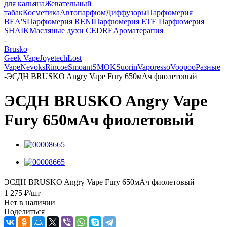
для кальяна
Жевательный
табак
Косметика
Автопарфюм
Диффузоры
Парфюмерия
BEA'S
Парфюмерия RENI
Парфюмерия ETE
Парфюмерия
SHAIK
Масляные духи CEDRE
Ароматерапия
-
Brusko
Geek Vape
Joyetech
Lost
Vape
Nevoks
Rincoe
Smoant
SMOK
Suorin
Vaporesso
Voopoo
Разные
-
ЭСДН BRUSKO Angry Vape Fury 650мАч фиолетовый
ЭСДН BRUSKO Angry Vape
Fury 650мАч фиолетовый
ЭСДН BRUSKO Angry Vape Fury 650мАч фиолетовый
1 275
₽
/шт
Нет в наличии
Поделиться