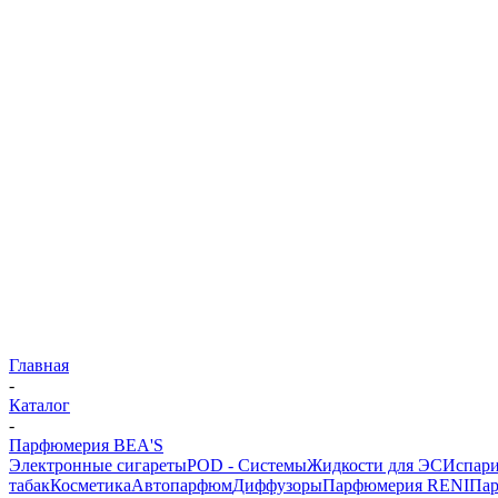
Главная
-
Каталог
-
Парфюмерия BEA'S
Электронные сигареты
POD - Системы
Жидкости для ЭС
Испари
табак
Косметика
Автопарфюм
Диффузоры
Парфюмерия RENI
Па