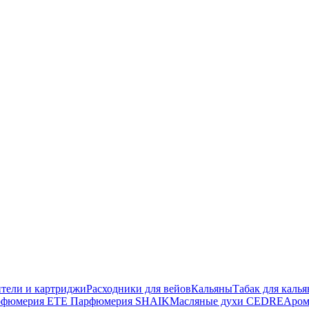
тели и картриджи
Расходники для вейов
Кальяны
Табак для калья
рфюмерия ETE
Парфюмерия SHAIK
Масляные духи CEDRE
Аром