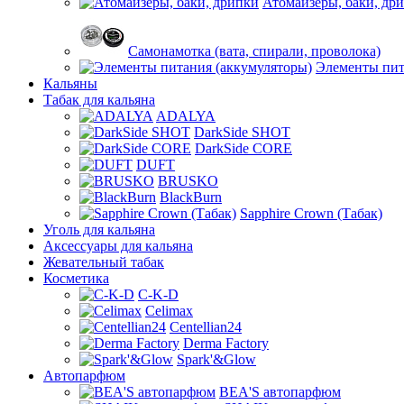
Атомайзеры, баки, др
Самонамотка (вата, спирали, проволока)
Элементы пит
Кальяны
Табак для кальяна
ADALYA
DarkSide SHOT
DarkSide CORE
DUFT
BRUSKO
BlackBurn
Sapphire Crown (Табак)
Уголь для кальяна
Аксессуары для кальяна
Жевательный табак
Косметика
C-K-D
Celimax
Centellian24
Derma Factory
Spark'&Glow
Автопарфюм
BEA'S автопарфюм