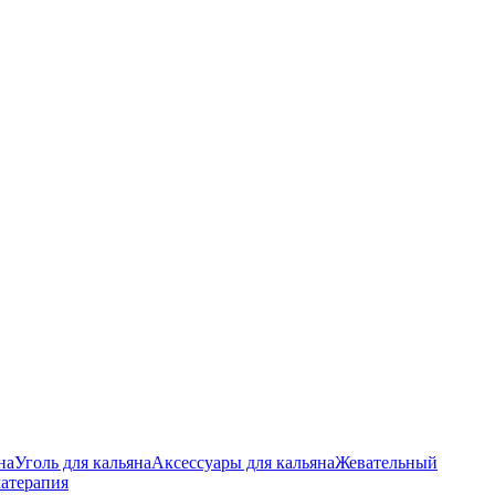
на
Уголь для кальяна
Аксессуары для кальяна
Жевательный
атерапия