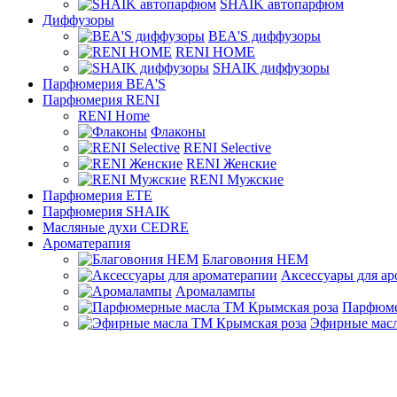
SHAIK автопарфюм
Диффузоры
BEA'S диффузоры
RENI HOME
SHAIK диффузоры
Парфюмерия BEA'S
Парфюмерия RENI
RENI Home
Флаконы
RENI Selective
RENI Женские
RENI Мужские
Парфюмерия ETE
Парфюмерия SHAIK
Масляные духи CEDRE
Ароматерапия
Благовония HEM
Аксессуары для а
Аромалампы
Парфюме
Эфирные масл