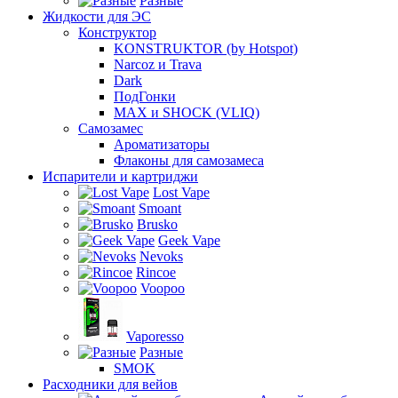
Разные
Жидкости для ЭС
Конструктор
KONSTRUKTOR (by Hotspot)
Narcoz и Trava
Dark
ПодГонки
MAX и SHOCK (VLIQ)
Самозамес
Ароматизаторы
Флаконы для самозамеса
Испарители и картриджи
Lost Vape
Smoant
Brusko
Geek Vape
Nevoks
Rincoe
Voopoo
Vaporesso
Разные
SMOK
Расходники для вейов