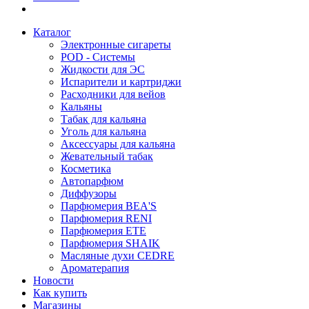
Каталог
Электронные сигареты
POD - Системы
Жидкости для ЭС
Испарители и картриджи
Расходники для вейов
Кальяны
Табак для кальяна
Уголь для кальяна
Аксессуары для кальяна
Жевательный табак
Косметика
Автопарфюм
Диффузоры
Парфюмерия BEA'S
Парфюмерия RENI
Парфюмерия ETE
Парфюмерия SHAIK
Масляные духи CEDRE
Ароматерапия
Новости
Как купить
Магазины