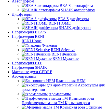
Автопарфюм
BEA'S автопарфюм
SHAIK автопарфюм
Диффузоры
BEA'S диффузоры
RENI HOME
SHAIK диффузоры
Парфюмерия BEA'S
Парфюмерия RENI
RENI Home
Флаконы
RENI Selective
RENI Женские
RENI Мужские
Парфюмерия ETE
Парфюмерия SHAIK
Масляные духи CEDRE
Ароматерапия
Благовония HEM
Аксессуары для
ароматерапии
Аромалампы
Парфюмерные масла ТМ Крымская роза
Эфирные