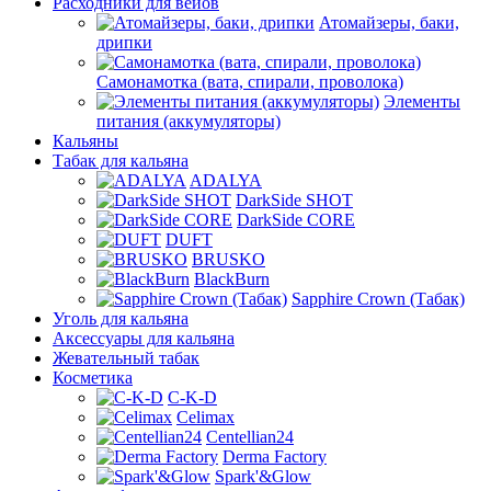
Расходники для вейов
Атомайзеры, баки,
дрипки
Самонамотка (вата, спирали, проволока)
Элементы
питания (аккумуляторы)
Кальяны
Табак для кальяна
ADALYA
DarkSide SHOT
DarkSide CORE
DUFT
BRUSKO
BlackBurn
Sapphire Crown (Табак)
Уголь для кальяна
Аксессуары для кальяна
Жевательный табак
Косметика
C-K-D
Celimax
Centellian24
Derma Factory
Spark'&Glow