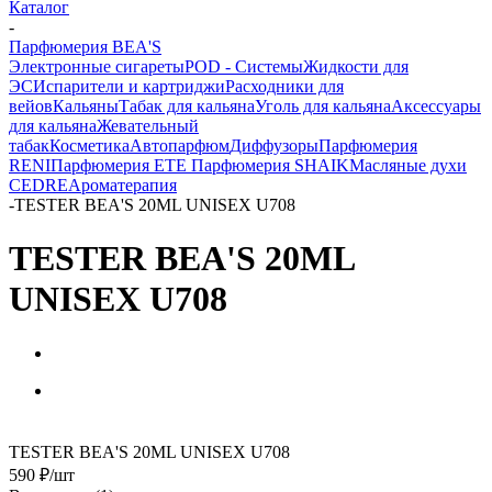
Каталог
-
Парфюмерия BEA'S
Электронные сигареты
POD - Системы
Жидкости для
ЭС
Испарители и картриджи
Расходники для
вейов
Кальяны
Табак для кальяна
Уголь для кальяна
Аксессуары
для кальяна
Жевательный
табак
Косметика
Автопарфюм
Диффузоры
Парфюмерия
RENI
Парфюмерия ETE
Парфюмерия SHAIK
Масляные духи
CEDRE
Ароматерапия
-
TESTER BEA'S 20ML UNISEX U708
TESTER BEA'S 20ML
UNISEX U708
TESTER BEA'S 20ML UNISEX U708
590
₽
/шт