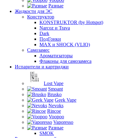
Voopoo
Разные
Жидкости для ЭС
Конструктор
KONSTRUKTOR (by Hotspot)
Narcoz и Trava
Dark
ПодГонки
MAX и SHOCK (VLIQ)
Самозамес
Ароматизаторы
Флаконы для самозамеса
Испарители и картриджи
Lost Vape
Smoant
Brusko
Geek Vape
Nevoks
Rincoe
Voopoo
Vaporesso
Разные
SMOK