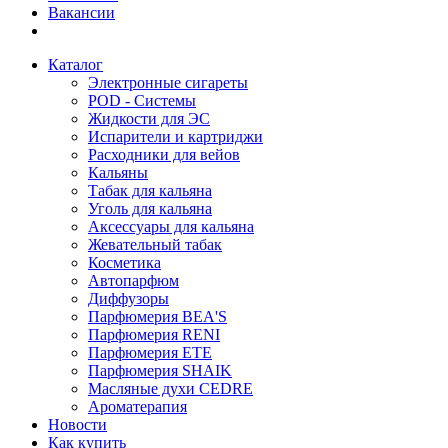
Вакансии
Каталог
Электронные сигареты
POD - Системы
Жидкости для ЭС
Испарители и картриджи
Расходники для вейов
Кальяны
Табак для кальяна
Уголь для кальяна
Аксессуары для кальяна
Жевательный табак
Косметика
Автопарфюм
Диффузоры
Парфюмерия BEA'S
Парфюмерия RENI
Парфюмерия ETE
Парфюмерия SHAIK
Масляные духи CEDRE
Ароматерапия
Новости
Как купить