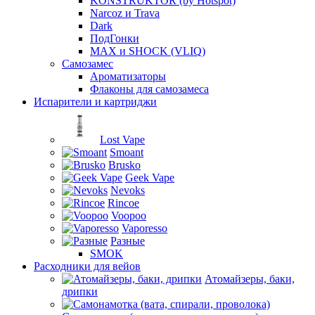
KONSTRUKTOR (by Hotspot)
Narcoz и Trava
Dark
ПодГонки
MAX и SHOCK (VLIQ)
Самозамес
Ароматизаторы
Флаконы для самозамеса
Испарители и картриджи
Lost Vape
Smoant
Brusko
Geek Vape
Nevoks
Rincoe
Voopoo
Vaporesso
Разные
SMOK
Расходники для вейов
Атомайзеры, баки,
дрипки