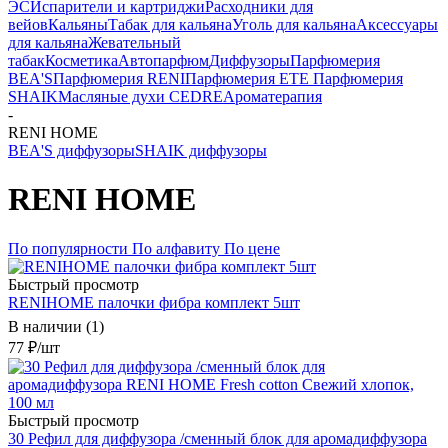
ЭС
Испарители и картриджи
Расходники для
вейов
Кальяны
Табак для кальяна
Уголь для кальяна
Аксессуары
для кальяна
Жевательный
табак
Косметика
Автопарфюм
Диффузоры
Парфюмерия
BEA'S
Парфюмерия RENI
Парфюмерия ETE
Парфюмерия
SHAIK
Масляные духи CEDRE
Ароматерапия
-
RENI HOME
BEA'S диффузоры
SHAIK диффузоры
RENI HOME
По популярности
По алфавиту
По цене
Быстрый просмотр
RENIHOME палочки фибра комплект 5шт
В наличии (1)
77
₽
/шт
Быстрый просмотр
30 Рефил для диффузора /сменный блок для аромадиффузора