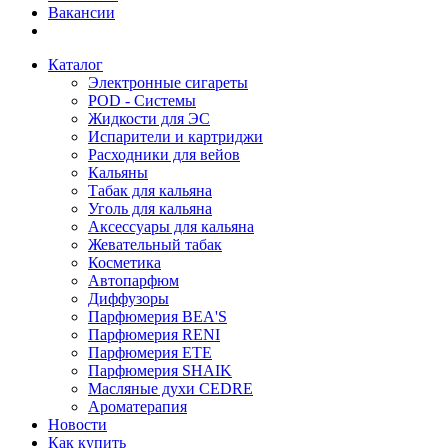
Вакансии
Каталог
Электронные сигареты
POD - Системы
Жидкости для ЭС
Испарители и картриджи
Расходники для вейов
Кальяны
Табак для кальяна
Уголь для кальяна
Аксессуары для кальяна
Жевательный табак
Косметика
Автопарфюм
Диффузоры
Парфюмерия BEA'S
Парфюмерия RENI
Парфюмерия ETE
Парфюмерия SHAIK
Масляные духи CEDRE
Ароматерапия
Новости
Как купить