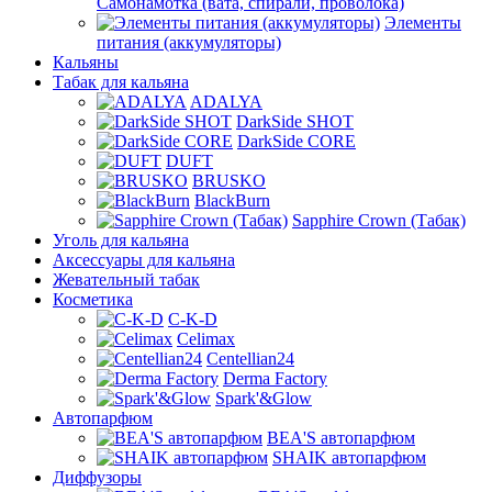
Самонамотка (вата, спирали, проволока)
Элементы
питания (аккумуляторы)
Кальяны
Табак для кальяна
ADALYA
DarkSide SHOT
DarkSide CORE
DUFT
BRUSKO
BlackBurn
Sapphire Crown (Табак)
Уголь для кальяна
Аксессуары для кальяна
Жевательный табак
Косметика
C-K-D
Celimax
Centellian24
Derma Factory
Spark'&Glow
Автопарфюм
BEA'S автопарфюм
SHAIK автопарфюм
Диффузоры