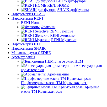
BEA'S диффузоры
RENI HOME
SHAIK диффузоры
Парфюмерия BEA'S
Парфюмерия RENI
RENI Home
Флаконы
RENI Selective
RENI Женские
RENI Мужские
Парфюмерия ETE
Парфюмерия SHAIK
Масляные духи CEDRE
Ароматерапия
Благовония HEM
Аксессуары для
ароматерапии
Аромалампы
Парфюмерные масла ТМ Крымская роза
Эфирные
масла ТМ Крымская роза