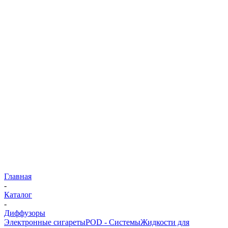
Главная
-
Каталог
-
Диффузоры
Электронные сигареты
POD - Системы
Жидкости для