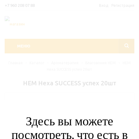
+7 960 208 07 88
Вход
Регистрация
МЕНЮ
Главная
-
Каталог
-
Ароматерапия
-
Благовония HEM
-
HEM
Hexa SUCCESS успех 20шт
HEM Hexa SUCCESS успех 20шт
Здесь вы можете
посмотреть, что есть в