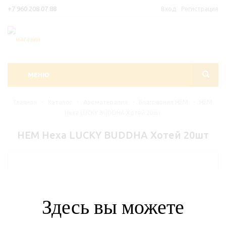
+7 960 208 07 88
Вход
Регистрация
МЕНЮ
Главная
-
Каталог
-
Ароматерапия
-
Благовония HEM
-
HEM
Hexa LUCKY BUDDHA Хотей 20шт
HEM Hexa LUCKY BUDDHA Хотей 20шт
Здесь вы можете