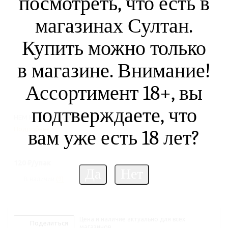
посмотреть, что есть в
магазинах Султан.
Купить можно только
в магазине. Внимание!
Ассортимент 18+, вы
подтверждаете, что
HEM Hexa LUCKY BUDDHA Хотей 20шт
Подробнее
вам уже есть 18 лет?
120
₽
/упак
В наличии
(9)
Цена и наличие актуально для всех
Поделиться
магазинов.