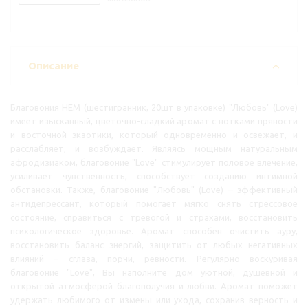
Описание
Благовония HEM (шестигранник, 20шт в упаковке) "Любовь" (Love)
имеет изысканный, цветочно-сладкий аромат с нотками пряности
и восточной экзотики, который одновременно и освежает, и
расслабляет, и возбуждает. Являясь мощным натуральным
афродизиаком, благовоние "Love" стимулирует половое влечение,
усиливает чувственность, способствует созданию интимной
обстановки. Также, благовоние "Любовь" (Love) – эффективный
антидепрессант, который помогает мягко снять стрессовое
состояние, справиться с тревогой и страхами, восстановить
психологическое здоровье. Аромат способен очистить ауру,
восстановить баланс энергий, защитить от любых негативных
влияний – сглаза, порчи, ревности. Регулярно воскуривая
благовоние "Love", Вы наполните дом уютной, душевной и
открытой атмосферой благополучия и любви. Аромат поможет
удержать любимого от измены или ухода, сохранив верность и