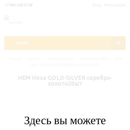
+7 960 208 07 88
Вход
Регистрация
МЕНЮ
Главная
-
Каталог
-
Ароматерапия
-
Благовония HEM
-
HEM
Hexa GOLD-SILVER серебро-золото20шт
HEM Hexa GOLD-SILVER серебро-
золото20шт
Здесь вы можете