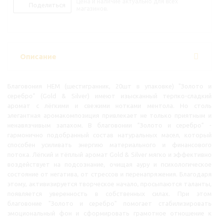
Цена и наличие актуально для всех
Поделиться
магазинов.
Описание
Благовония HEM (шестигранник, 20шт в упаковке) "Золото и
серебро" (Gold & Silver) имеют изысканный терпко-сладкий
аромат с лёгкими и свежими нотками ментола. Но столь
элегантная аромакомпозиция привлекает не только приятным и
ненавязчивым запахом. В благовонии "Золото и серебро" -
гармонично подобранный состав натуральных масел, который
способен усиливать энергию материального и финансового
потока. Лёгкий и тёплый аромат Gold & Silver мягко и эффективно
воздействует на подсознание, очищая ауру и психологическое
состояние от негатива, от стрессов и перенапряжения. Благодаря
этому, активизируется творческое начало, просыпаются таланты,
появляется уверенность в собственных силах. При этом
благовоние "Золото и серебро" помогает стабилизировать
эмоциональный фон и сформировать грамотное отношение к