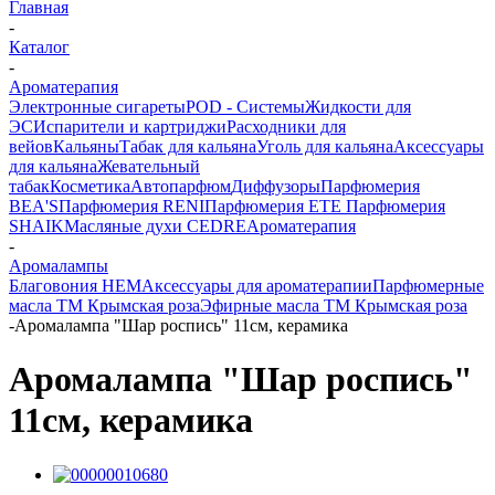
Главная
-
Каталог
-
Ароматерапия
Электронные сигареты
POD - Системы
Жидкости для
ЭС
Испарители и картриджи
Расходники для
вейов
Кальяны
Табак для кальяна
Уголь для кальяна
Аксессуары
для кальяна
Жевательный
табак
Косметика
Автопарфюм
Диффузоры
Парфюмерия
BEA'S
Парфюмерия RENI
Парфюмерия ETE
Парфюмерия
SHAIK
Масляные духи CEDRE
Ароматерапия
-
Аромалампы
Благовония HEM
Аксессуары для ароматерапии
Парфюмерные
масла ТМ Крымская роза
Эфирные масла ТМ Крымская роза
-
Аромалампа "Шар роспись" 11см, керамика
Аромалампа "Шар роспись"
11см, керамика