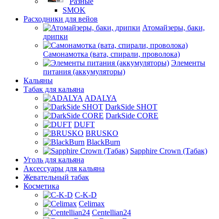
Разные
SMOK
Расходники для вейов
Атомайзеры, баки,
дрипки
Самонамотка (вата, спирали, проволока)
Элементы
питания (аккумуляторы)
Кальяны
Табак для кальяна
ADALYA
DarkSide SHOT
DarkSide CORE
DUFT
BRUSKO
BlackBurn
Sapphire Crown (Табак)
Уголь для кальяна
Аксессуары для кальяна
Жевательный табак
Косметика
C-K-D
Celimax
Centellian24