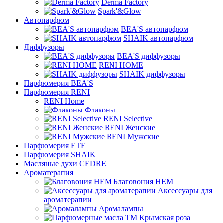
Derma Factory
Spark'&Glow
Автопарфюм
BEA'S автопарфюм
SHAIK автопарфюм
Диффузоры
BEA'S диффузоры
RENI HOME
SHAIK диффузоры
Парфюмерия BEA'S
Парфюмерия RENI
RENI Home
Флаконы
RENI Selective
RENI Женские
RENI Мужские
Парфюмерия ETE
Парфюмерия SHAIK
Масляные духи CEDRE
Ароматерапия
Благовония HEM
Аксессуары для
ароматерапии
Аромалампы