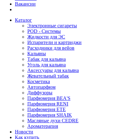
Вакансии
Каталог
Электронные сигареты
POD - Системы
Жидкости для ЭС
Испарители и картриджи
Расходники для вейов
Кальяны
Табак для кальяна
Уголь для кальяна
Аксессуары для кальяна
Жевательный табак
Косметика
Автопарфюм
Диффузоры
Парфюмерия BEA'S
Парфюмерия RENI
Парфюмерия ETE
Парфюмерия SHAIK
Масляные духи CEDRE
Ароматерапия
Новости
Как купить