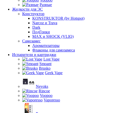
Voopoo
Разные
Жидкости для ЭС
Конструктор
KONSTRUKTOR (by Hotspot)
Narcoz и Trava
Dark
ПодГонки
MAX и SHOCK (VLIQ)
Самозамес
Ароматизаторы
Флаконы для самозамеса
Испарители и картриджи
Lost Vape
Smoant
Brusko
Geek Vape
Nevoks
Rincoe
Voopoo
Vaporesso