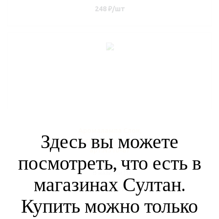
248
₽
/шт
Аромалампа Слон,
Здесь вы можете
керамика, 9,5см,
арт.N310-87
посмотреть, что есть в
В наличии (1)
магазинах Султан.
249
₽
/шт
Купить можно только