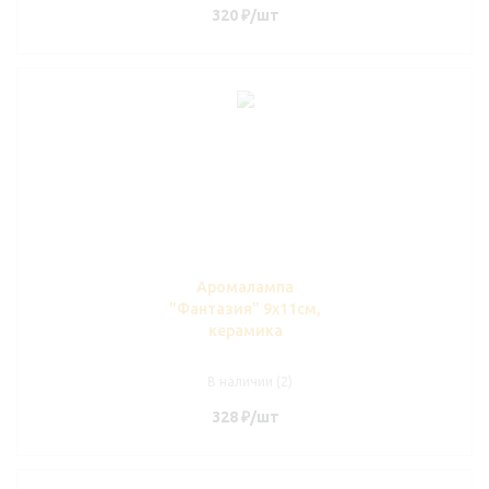
320
₽
/шт
Аромалампа
"Фантазия" 9х11см,
керамика
В наличии (2)
328
₽
/шт