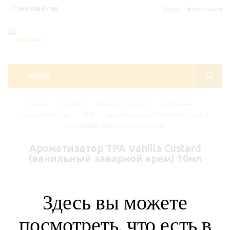
+7 960 208 07 88
Вход
Регистрация
МЕНЮ
Главная
-
Каталог
-
Жидкости для ЭС
-
Самозамес
-
Ароматизаторы
-
TPA
-
Ароматизатор TPA Vanilla Custard
(ванильный заварной крем) 10мл
Ароматизатор TPA Vanilla Custard
(ванильный заварной крем) 10мл
Здесь вы можете
посмотреть, что есть в