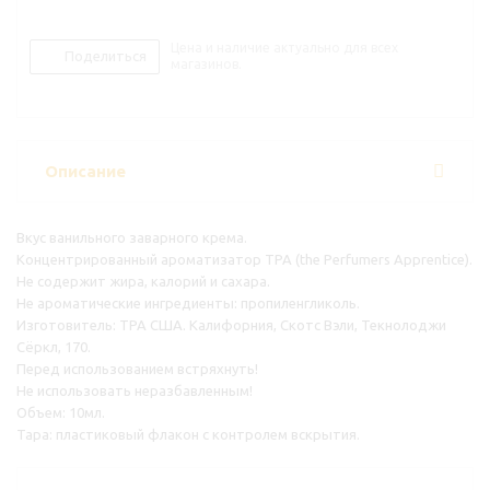
Цена и наличие актуально для всех
Поделиться
магазинов.
Описание
Вкус ванильного заварного крема.
Концентрированный ароматизатор TPA (the Perfumers Apprentice).
Не содержит жира, калорий и сахара.
Не ароматические ингредиенты: пропиленгликоль.
Изготовитель: TPA США. Калифорния, Скотс Вэли, Текнолоджи
Сёркл, 170.
Перед использованием встряхнуть!
Не использовать неразбавленным!
Объем: 10мл.
Тара: пластиковый флакон с контролем вскрытия.