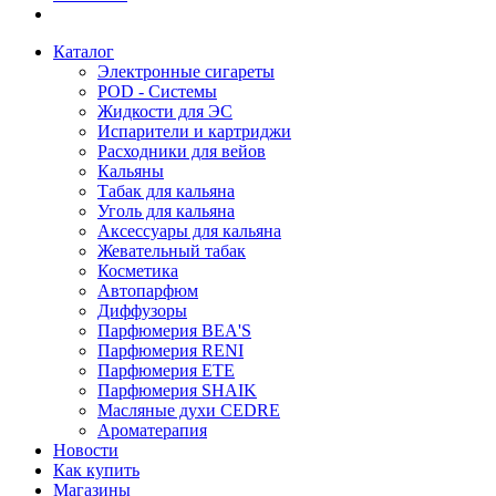
Каталог
Электронные сигареты
POD - Системы
Жидкости для ЭС
Испарители и картриджи
Расходники для вейов
Кальяны
Табак для кальяна
Уголь для кальяна
Аксессуары для кальяна
Жевательный табак
Косметика
Автопарфюм
Диффузоры
Парфюмерия BEA'S
Парфюмерия RENI
Парфюмерия ETE
Парфюмерия SHAIK
Масляные духи CEDRE
Ароматерапия
Новости
Как купить
Магазины