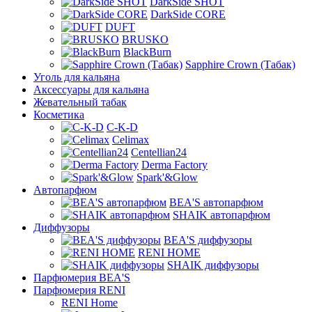
DarkSide SHOT
DarkSide CORE
DUFT
BRUSKO
BlackBurn
Sapphire Crown (Табак)
Уголь для кальяна
Аксессуары для кальяна
Жевательный табак
Косметика
C-K-D
Celimax
Centellian24
Derma Factory
Spark'&Glow
Автопарфюм
BEA'S автопарфюм
SHAIK автопарфюм
Диффузоры
BEA'S диффузоры
RENI HOME
SHAIK диффузоры
Парфюмерия BEA'S
Парфюмерия RENI
RENI Home