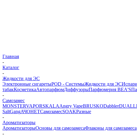
Главная
-
Каталог
-
Жидкости для ЭС
Электронные сигареты
POD - Системы
Жидкости для ЭС
Испари
табак
Косметика
Автопарфюм
Диффузоры
Парфюмерия BEA'S
Па
-
Самозамес
MONSTERVAPOR
SKALA
Angry Vape
BRUSKO
Dabbler
DUALL
Salt
Gang
АЧОНЕТ
Самозамес
SOAK
Разные
-
Ароматизаторы
Ароматизаторы
Основы для самозамеса
Флаконы для самозамеса
-