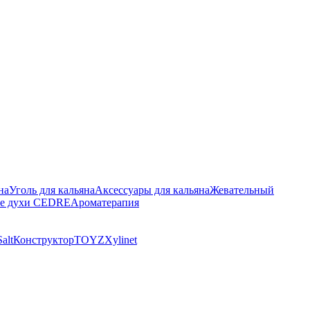
на
Уголь для кальяна
Аксессуары для кальяна
Жевательный
е духи CEDRE
Ароматерапия
alt
Конструктор
TOYZ
Xylinet