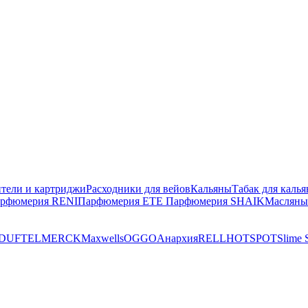
тели и картриджи
Расходники для вейов
Кальяны
Табак для калья
рфюмерия RENI
Парфюмерия ETE
Парфюмерия SHAIK
Масляны
DUFT
ELMERCK
Maxwells
OGGO
Анархия
RELL
HOTSPOT
Slime S