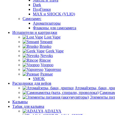
Narcoz и Trava
Dark
ПодГонки
MAX и SHOCK (VLIQ)
Самозамес
Ароматизаторы
Флаконы для самозамеса
Испарители и картриджи
Lost Vape
Smoant
Brusko
Geek Vape
Nevoks
Rincoe
Voopoo
Vaporesso
Разные
SMOK
Расходники для вейов
Атомайзеры, баки, др
Самонамо
Элементы пит
Кальяны
Табак для кальяна
ADALYA