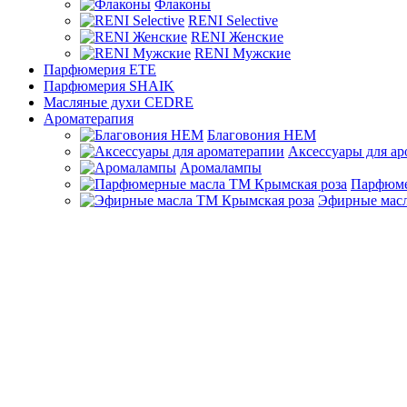
Флаконы
RENI Selective
RENI Женские
RENI Мужские
Парфюмерия ETE
Парфюмерия SHAIK
Масляные духи CEDRE
Ароматерапия
Благовония HEM
Аксессуары для а
Аромалампы
Парфюме
Эфирные масл