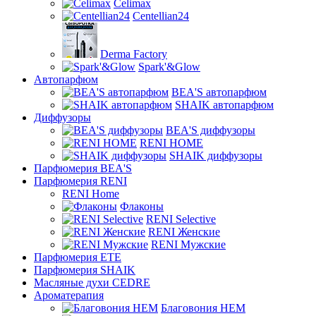
Celimax
Centellian24
Derma Factory
Spark'&Glow
Автопарфюм
BEA'S автопарфюм
SHAIK автопарфюм
Диффузоры
BEA'S диффузоры
RENI HOME
SHAIK диффузоры
Парфюмерия BEA'S
Парфюмерия RENI
RENI Home
Флаконы
RENI Selective
RENI Женские
RENI Мужские
Парфюмерия ETE
Парфюмерия SHAIK
Масляные духи CEDRE
Ароматерапия
Благовония HEM