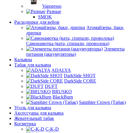
Vaporesso
Разные
SMOK
Расходники для вейов
Атомайзеры, баки,
дрипки
Самонамотка (вата, спирали, проволока)
Элементы
питания (аккумуляторы)
Кальяны
Табак для кальяна
ADALYA
DarkSide SHOT
DarkSide CORE
DUFT
BRUSKO
BlackBurn
Sapphire Crown (Табак)
Уголь для кальяна
Аксессуары для кальяна
Жевательный табак
Косметика
C-K-D