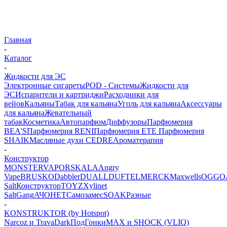
Главная
-
Каталог
-
Жидкости для ЭС
Электронные сигареты
POD - Системы
Жидкости для
ЭС
Испарители и картриджи
Расходники для
вейов
Кальяны
Табак для кальяна
Уголь для кальяна
Аксессуары
для кальяна
Жевательный
табак
Косметика
Автопарфюм
Диффузоры
Парфюмерия
BEA'S
Парфюмерия RENI
Парфюмерия ETE
Парфюмерия
SHAIK
Масляные духи CEDRE
Ароматерапия
-
Конструктор
MONSTERVAPOR
SKALA
Angry
Vape
BRUSKO
Dabbler
DUALL
DUFT
ELMERCK
Maxwells
OGGO
Salt
Конструктор
TOYZ
Xylinet
Salt
Gang
АЧОНЕТ
Самозамес
SOAK
Разные
-
KONSTRUKTOR (by Hotspot)
Narcoz и Trava
Dark
ПодГонки
MAX и SHOCK (VLIQ)