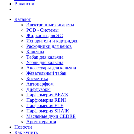
Вакансии
Каталог
Электронные сигареты
POD - Системы
Жидкости для ЭС
Испарители и картриджи
Расходники для вейов
Кальяны
Табак для кальяна
Уголь для кальяна
Аксессуары для кальяна
Жевательный табак
Косметика
Автопарфюм
Диффузоры
Парфюмерия BEA'S
Парфюмерия RENI
Парфюмерия ETE
Парфюмерия SHAIK
Масляные духи CEDRE
Ароматерапия
Новости
Как купить