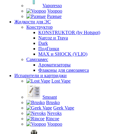
Vaporesso
Voopoo
Разные
Жидкости для ЭС
Конструктор
KONSTRUKTOR (by Hotspot)
Narcoz и Trava
Dark
ПодГонки
MAX и SHOCK (VLIQ)
Самозамес
Ароматизаторы
Флаконы для самозамеса
Испарители и картриджи
Lost Vape
Smoant
Brusko
Geek Vape
Nevoks
Rincoe
Voopoo