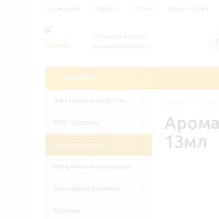
О компании
Новости
Статьи
Вопрос-ответ
Интернет витрина
Великий Новгород
КАТАЛОГ
Электронные сигареты
Главная
-
Катало
Арома
POD - Системы
13мл
Жидкости для ЭС
Испарители и картриджи
Расходники для вейов
Кальяны