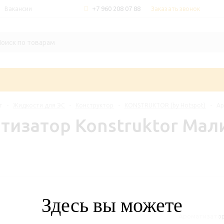
+7 960 208 07 88
Заказать звонок
Вакансии
г
-
Жидкости для ЭС
-
Конструктор
-
KONSTRUKTOR (by Hotspot)
-
Ар
тизатор Konstruktor Ма
Здесь вы можете
Ароматизатор