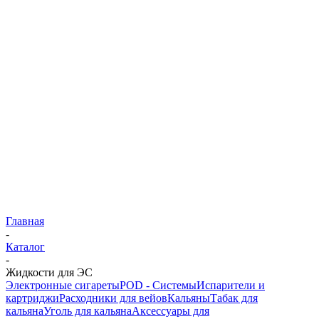
Главная
-
Каталог
-
Жидкости для ЭС
Электронные сигареты
POD - Системы
Испарители и
картриджи
Расходники для вейов
Кальяны
Табак для
кальяна
Уголь для кальяна
Аксессуары для