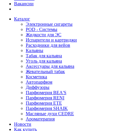
Вакансии
Каталог
Электронные сигареты
POD - Системы
Жидкости для ЭС
Испарители и картриджи
Расходники для вейов
Кальяны
Табак для кальяна
Уголь для кальяна
Аксессуары для кальяна
Жевательный табак
Косметика
Автопарфюм
Диффузоры
Парфюмерия BEA'S
Парфюмерия RENI
Парфюмерия ETE
Парфюмерия SHAIK
Масляные духи CEDRE
Ароматерапия
Новости
Как купить