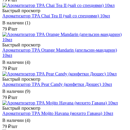
Быстрый просмотр
Ароматизатор TPA Chai Tea II (чай со специями) 10мл
В наличии (1)
79
₽
/шт
Быстрый просмотр
Ароматизатор TPA Orange Mandarin (апельсин-мандарин)
10мл
В наличии (4)
79
₽
/шт
Быстрый просмотр
Ароматизатор TPA Pear Candy (конфетки Дюшес) 10мл
В наличии (9)
79
₽
/шт
Быстрый просмотр
Ароматизатор TPA Mojito Havana (мохито Гавана) 10мл
В наличии (4)
79
₽
/шт