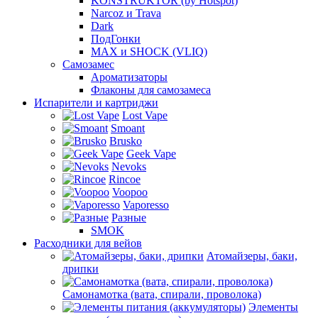
KONSTRUKTOR (by Hotspot)
Narcoz и Trava
Dark
ПодГонки
MAX и SHOCK (VLIQ)
Самозамес
Ароматизаторы
Флаконы для самозамеса
Испарители и картриджи
Lost Vape
Smoant
Brusko
Geek Vape
Nevoks
Rincoe
Voopoo
Vaporesso
Разные
SMOK
Расходники для вейов
Атомайзеры, баки,
дрипки
Самонамотка (вата, спирали, проволока)
Элементы