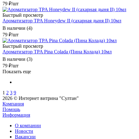
79
₽
/шт
Быстрый просмотр
Ароматизатор TPA Honeydew II (сахарная дыня II) 10мл
В наличии (4)
79
₽
/шт
Быстрый просмотр
Ароматизатор TPA Pina Colada (Пина Колада) 10мл
В наличии (3)
79
₽
/шт
Показать еще
1
2
3
9
2026 © Интернет витрина "Султан"
Компания
Помощь
Информация
О компании
Новости
Вакансии