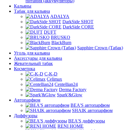
питания (аккумуляторы)
Кальяны
Табак для кальяна
ADALYA
DarkSide SHOT
DarkSide CORE
DUFT
BRUSKO
BlackBurn
Sapphire Crown (Табак)
Уголь для кальяна
Аксессуары для кальяна
Жевательный табак
Косметика
C-K-D
Celimax
Centellian24
Derma Factory
Spark'&Glow
Автопарфюм
BEA'S автопарфюм
SHAIK автопарфюм
Диффузоры
BEA'S диффузоры
RENI HOME