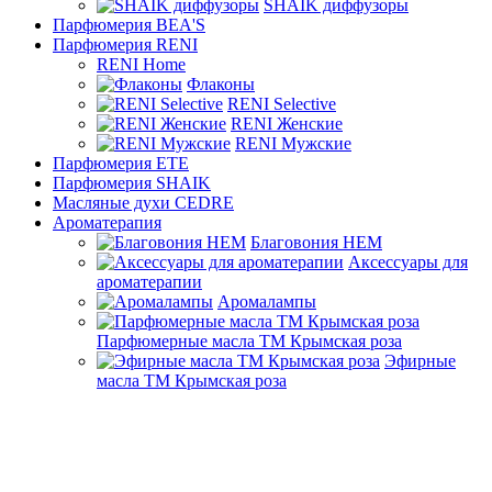
SHAIK диффузоры
Парфюмерия BEA'S
Парфюмерия RENI
RENI Home
Флаконы
RENI Selective
RENI Женские
RENI Мужские
Парфюмерия ETE
Парфюмерия SHAIK
Масляные духи CEDRE
Ароматерапия
Благовония HEM
Аксессуары для
ароматерапии
Аромалампы
Парфюмерные масла ТМ Крымская роза
Эфирные
масла ТМ Крымская роза