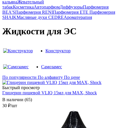
кальяна
Жевательный
табак
Косметика
Автопарфюм
Диффузоры
Парфюмерия
BEA'S
Парфюмерия RENI
Парфюмерия ETE
Парфюмерия
SHAIK
Масляные духи CEDRE
Ароматерапия
Жидкости для ЭС
Конструктор
Самозамес
По популярности
По алфавиту
По цене
Быстрый просмотр
Глицерин пищевой VLIQ 15мл для MAX, Shock
В наличии (65)
30
₽
/шт