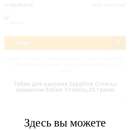
+7 960 208 07 88
Вход
Регистрация
МЕНЮ
Главная
-
Каталог
-
Табак для кальяна
-
Sapphire Crown (Табак)
-
Табак для кальяна Sapphire Crown,с ароматом Italian Tiramisu,25
грамм
Табак для кальяна Sapphire Crown,с
ароматом Italian Tiramisu,25 грамм
Здесь вы можете