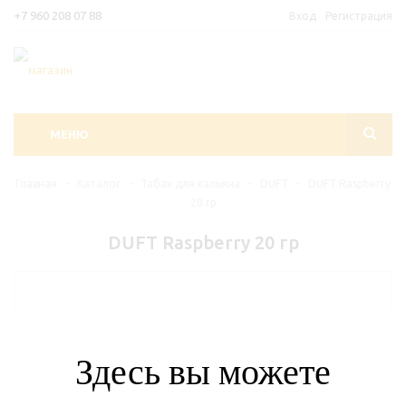
+7 960 208 07 88
Вход
Регистрация
МЕНЮ
Главная
-
Каталог
-
Табак для кальяна
-
DUFT
-
DUFT Raspberry
20 гр
DUFT Raspberry 20 гр
Здесь вы можете