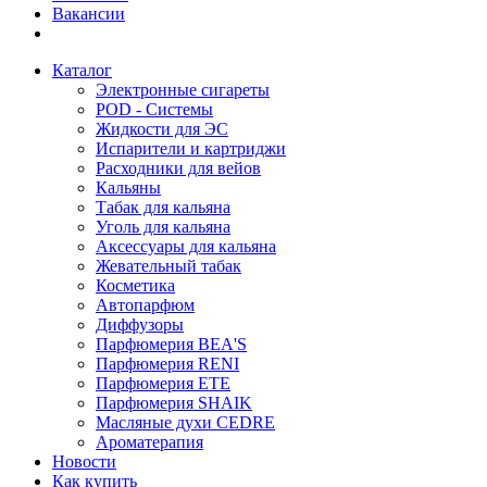
Вакансии
Каталог
Электронные сигареты
POD - Системы
Жидкости для ЭС
Испарители и картриджи
Расходники для вейов
Кальяны
Табак для кальяна
Уголь для кальяна
Аксессуары для кальяна
Жевательный табак
Косметика
Автопарфюм
Диффузоры
Парфюмерия BEA'S
Парфюмерия RENI
Парфюмерия ETE
Парфюмерия SHAIK
Масляные духи CEDRE
Ароматерапия
Новости
Как купить