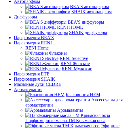
Автопарфюм
BEA'S автопарфюм
SHAIK автопарфюм
Диффузоры
BEA'S диффузоры
RENI HOME
SHAIK диффузоры
Парфюмерия BEA'S
Парфюмерия RENI
RENI Home
Флаконы
RENI Selective
RENI Женские
RENI Мужские
Парфюмерия ETE
Парфюмерия SHAIK
Масляные духи CEDRE
Ароматерапия
Благовония HEM
Аксессуары для
ароматерапии
Аромалампы
Парфюмерные масла ТМ Крымская роза
Эфирные