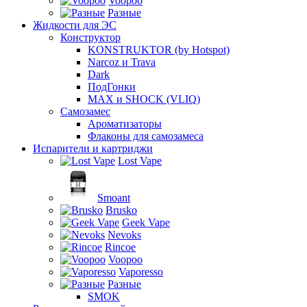
Voopoo
Разные
Жидкости для ЭС
Конструктор
KONSTRUKTOR (by Hotspot)
Narcoz и Trava
Dark
ПодГонки
MAX и SHOCK (VLIQ)
Самозамес
Ароматизаторы
Флаконы для самозамеса
Испарители и картриджи
Lost Vape
Smoant
Brusko
Geek Vape
Nevoks
Rincoe
Voopoo
Vaporesso
Разные
SMOK