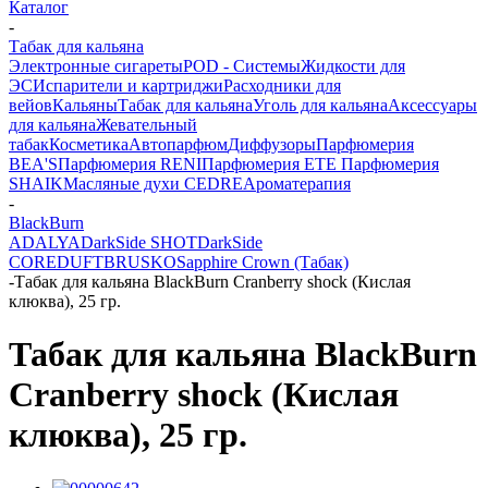
Каталог
-
Табак для кальяна
Электронные сигареты
POD - Системы
Жидкости для
ЭС
Испарители и картриджи
Расходники для
вейов
Кальяны
Табак для кальяна
Уголь для кальяна
Аксессуары
для кальяна
Жевательный
табак
Косметика
Автопарфюм
Диффузоры
Парфюмерия
BEA'S
Парфюмерия RENI
Парфюмерия ETE
Парфюмерия
SHAIK
Масляные духи CEDRE
Ароматерапия
-
BlackBurn
ADALYA
DarkSide SHOT
DarkSide
CORE
DUFT
BRUSKO
Sapphire Crown (Табак)
-
Табак для кальяна BlackBurn Сranberry shock (Кислая
клюква), 25 гр.
Табак для кальяна BlackBurn
Сranberry shock (Кислая
клюква), 25 гр.