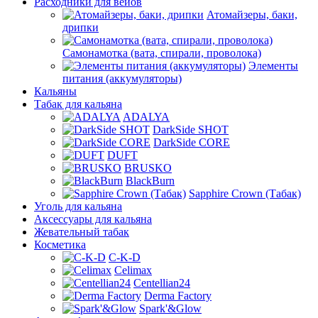
Расходники для вейов
Атомайзеры, баки,
дрипки
Самонамотка (вата, спирали, проволока)
Элементы
питания (аккумуляторы)
Кальяны
Табак для кальяна
ADALYA
DarkSide SHOT
DarkSide CORE
DUFT
BRUSKO
BlackBurn
Sapphire Crown (Табак)
Уголь для кальяна
Аксессуары для кальяна
Жевательный табак
Косметика
C-K-D
Celimax
Centellian24
Derma Factory
Spark'&Glow