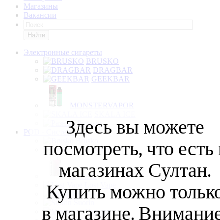
Магазины
Вакансии
Найти
Электронные сигареты
BRUSKO
DRAGBAR
GEEKBAR
MONSTERVAPOR
SKALA ICE
Здесь вы можете
Разные
POD - Системы
Brusko
посмотреть, что есть 
Geek Vape
магазинах Султан.
Joyetech
Купить можно тольк
Lost Vape
Smoant
Suorin
в магазине. Внимание
Vaporesso