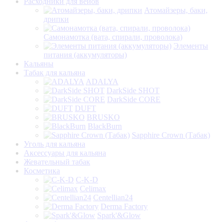
Расходники для вейов
Атомайзеры, баки,
дрипки
Самонамотка (вата, спирали, проволока)
Элементы
питания (аккумуляторы)
Кальяны
Табак для кальяна
ADALYA
DarkSide SHOT
DarkSide CORE
DUFT
BRUSKO
BlackBurn
Sapphire Crown (Табак)
Уголь для кальяна
Аксессуары для кальяна
Жевательный табак
Косметика
C-K-D
Celimax
Centellian24
Derma Factory
Spark'&Glow