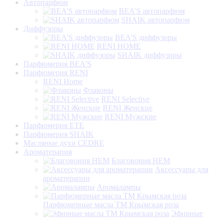
Автопарфюм
BEA'S автопарфюм
SHAIK автопарфюм
Диффузоры
BEA'S диффузоры
RENI HOME
SHAIK диффузоры
Парфюмерия BEA'S
Парфюмерия RENI
RENI Home
Флаконы
RENI Selective
RENI Женские
RENI Мужские
Парфюмерия ETE
Парфюмерия SHAIK
Масляные духи CEDRE
Ароматерапия
Благовония HEM
Аксессуары для
ароматерапии
Аромалампы
Парфюмерные масла ТМ Крымская роза
Эфирные