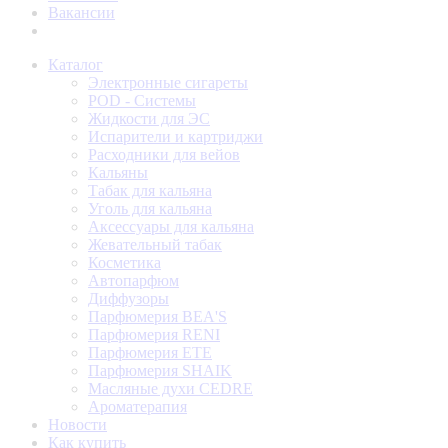
Вакансии
Каталог
Электронные сигареты
POD - Системы
Жидкости для ЭС
Испарители и картриджи
Расходники для вейов
Кальяны
Табак для кальяна
Уголь для кальяна
Аксессуары для кальяна
Жевательный табак
Косметика
Автопарфюм
Диффузоры
Парфюмерия BEA'S
Парфюмерия RENI
Парфюмерия ETE
Парфюмерия SHAIK
Масляные духи CEDRE
Ароматерапия
Новости
Как купить