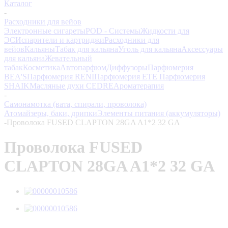
Каталог
-
Расходники для вейов
Электронные сигареты
POD - Системы
Жидкости для
ЭС
Испарители и картриджи
Расходники для
вейов
Кальяны
Табак для кальяна
Уголь для кальяна
Аксессуары
для кальяна
Жевательный
табак
Косметика
Автопарфюм
Диффузоры
Парфюмерия
BEA'S
Парфюмерия RENI
Парфюмерия ETE
Парфюмерия
SHAIK
Масляные духи CEDRE
Ароматерапия
-
Самонамотка (вата, спирали, проволока)
Атомайзеры, баки, дрипки
Элементы питания (аккумуляторы)
-
Проволока FUSED CLAPTON 28GA A1*2 32 GA
Проволока FUSED
CLAPTON 28GA A1*2 32 GA