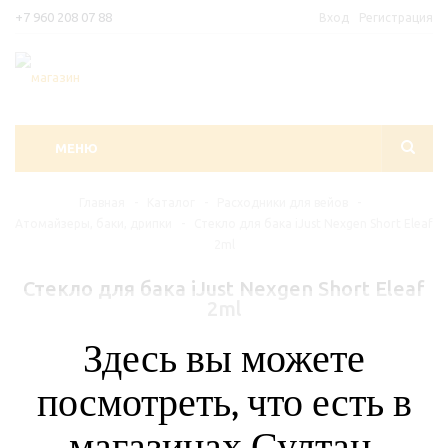
+7 960 208 07 88
Вход
Регистрация
МЕНЮ
Главная
-
Каталог
-
Расходники для вейов
-
Атомайзеры, баки, дрипки
-
Стекло для бака iJust Nexgen Short Eleaf
2ml
Стекло для бака iJust Nexgen Short Eleaf
2ml
Здесь вы можете
посмотреть, что есть в
магазинах Султан.