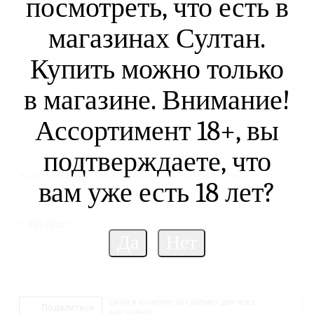
посмотреть, что есть в
магазинах Султан.
Купить можно только
в магазине. Внимание!
Ассортимент 18+, вы
подтверждаете, что
ЭСДН Vaporesso XROS Mini (Loose MTL) (Midnight Blue)
вам уже есть 18 лет?
1 399
₽
/шт
Нет в наличии
Цена и наличие актуально для всех
Поделиться
магазинов.