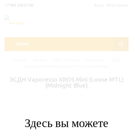
+7 960 208 07 88
Вход
Регистрация
МЕНЮ
Главная
-
Каталог
-
POD - Системы
-
Vaporesso
-
ЭСДН
Vaporesso XROS Mini (Loose MTL) (Midnight Blue)
ЭСДН Vaporesso XROS Mini (Loose MTL)
(Midnight Blue)
Здесь вы можете