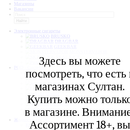
Магазины
Вакансии
Найти
Электронные сигареты
BRUSKO
DRAGBAR
GEEKBAR
MONSTERVAPOR
Здесь вы можете
SKALA ICE
Разные
POD - Системы
посмотреть, что есть 
Brusko
Geek Vape
магазинах Султан.
Joyetech
Lost Vape
Smoant
Купить можно тольк
Suorin
Vaporesso
в магазине. Внимание
Voopoo
Разные
Жидкости для ЭС
Ассортимент 18+, в
Конструктор