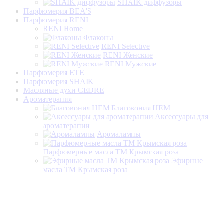
SHAIK диффузоры
Парфюмерия BEA'S
Парфюмерия RENI
RENI Home
Флаконы
RENI Selective
RENI Женские
RENI Мужские
Парфюмерия ETE
Парфюмерия SHAIK
Масляные духи CEDRE
Ароматерапия
Благовония HEM
Аксессуары для
ароматерапии
Аромалампы
Парфюмерные масла ТМ Крымская роза
Эфирные
масла ТМ Крымская роза