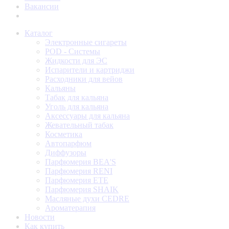
Вакансии
Каталог
Электронные сигареты
POD - Системы
Жидкости для ЭС
Испарители и картриджи
Расходники для вейов
Кальяны
Табак для кальяна
Уголь для кальяна
Аксессуары для кальяна
Жевательный табак
Косметика
Автопарфюм
Диффузоры
Парфюмерия BEA'S
Парфюмерия RENI
Парфюмерия ETE
Парфюмерия SHAIK
Масляные духи CEDRE
Ароматерапия
Новости
Как купить