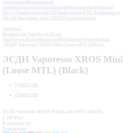
для кальяна
Жевательный
табак
Косметика
Автопарфюм
Диффузоры
Парфюмерия
BEA'S
Парфюмерия RENI
Парфюмерия ETE
Парфюмерия
SHAIK
Масляные духи CEDRE
Ароматерапия
-
Vaporesso
Brusko
Geek Vape
Joyetech
Lost
Vape
Nevoks
Rincoe
Smoant
SMOK
Suorin
Voopoo
Разные
-
ЭСДН Vaporesso XROS Mini (Loose MTL) (Black)
ЭСДН Vaporesso XROS Mini
(Loose MTL) (Black)
ЭСДН Vaporesso XROS Mini (Loose MTL) (Black)
1 399
₽
/шт
В наличии
(1)
Поделиться