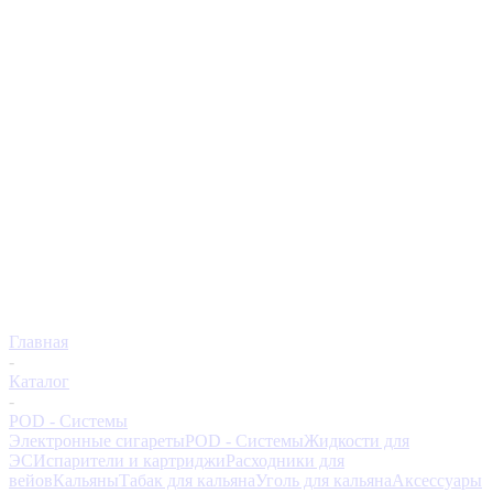
Главная
-
Каталог
-
POD - Системы
Электронные сигареты
POD - Системы
Жидкости для
ЭС
Испарители и картриджи
Расходники для
вейов
Кальяны
Табак для кальяна
Уголь для кальяна
Аксессуары