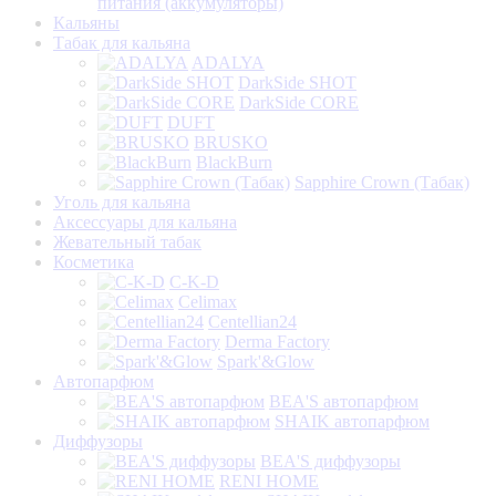
питания (аккумуляторы)
Кальяны
Табак для кальяна
ADALYA
DarkSide SHOT
DarkSide CORE
DUFT
BRUSKO
BlackBurn
Sapphire Crown (Табак)
Уголь для кальяна
Аксессуары для кальяна
Жевательный табак
Косметика
C-K-D
Celimax
Centellian24
Derma Factory
Spark'&Glow
Автопарфюм
BEA'S автопарфюм
SHAIK автопарфюм
Диффузоры
BEA'S диффузоры
RENI HOME