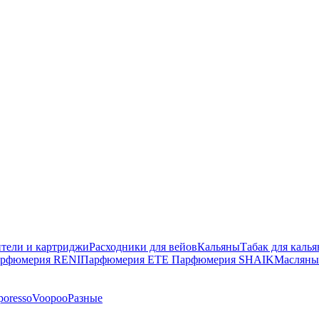
тели и картриджи
Расходники для вейов
Кальяны
Табак для калья
рфюмерия RENI
Парфюмерия ETE
Парфюмерия SHAIK
Масляны
poresso
Voopoo
Разные