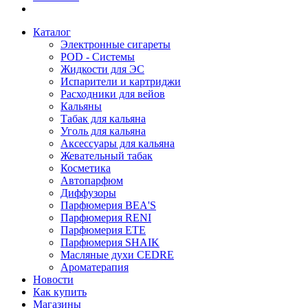
Каталог
Электронные сигареты
POD - Системы
Жидкости для ЭС
Испарители и картриджи
Расходники для вейов
Кальяны
Табак для кальяна
Уголь для кальяна
Аксессуары для кальяна
Жевательный табак
Косметика
Автопарфюм
Диффузоры
Парфюмерия BEA'S
Парфюмерия RENI
Парфюмерия ETE
Парфюмерия SHAIK
Масляные духи CEDRE
Ароматерапия
Новости
Как купить
Магазины