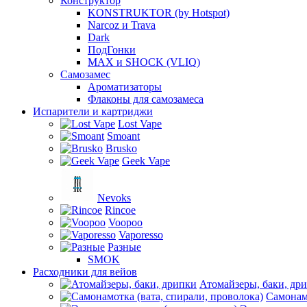
Конструктор
KONSTRUKTOR (by Hotspot)
Narcoz и Trava
Dark
ПодГонки
MAX и SHOCK (VLIQ)
Самозамес
Ароматизаторы
Флаконы для самозамеса
Испарители и картриджи
Lost Vape
Smoant
Brusko
Geek Vape
Nevoks
Rincoe
Voopoo
Vaporesso
Разные
SMOK
Расходники для вейов
Атомайзеры, баки, др
Самонамо