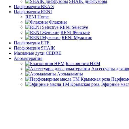
SHAIK диффузоры
Парфюмерия BEA'S
Парфюмерия RENI
RENI Home
Флаконы
RENI Selective
RENI Женские
RENI Мужские
Парфюмерия ETE
Парфюмерия SHAIK
Масляные духи CEDRE
Ароматерапия
Благовония HEM
Аксессуары для а
Аромалампы
Парфюме
Эфирные масл