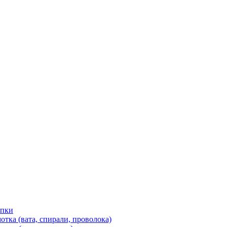
ипки
тка (вата, спирали, проволока)