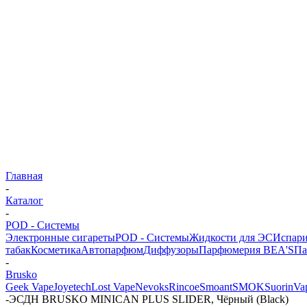
Главная
-
Каталог
-
POD - Системы
Электронные сигареты
POD - Системы
Жидкости для ЭС
Испари
табак
Косметика
Автопарфюм
Диффузоры
Парфюмерия BEA'S
Па
-
Brusko
Geek Vape
Joyetech
Lost Vape
Nevoks
Rincoe
Smoant
SMOK
Suorin
Va
-
ЭСДН BRUSKO MINICAN PLUS SLIDER, Чёрный (Black)