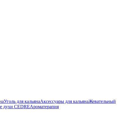
на
Уголь для кальяна
Аксессуары для кальяна
Жевательный
е духи CEDRE
Ароматерапия