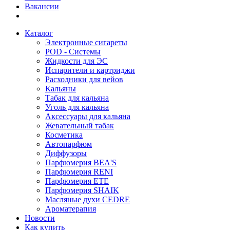
Вакансии
Каталог
Электронные сигареты
POD - Системы
Жидкости для ЭС
Испарители и картриджи
Расходники для вейов
Кальяны
Табак для кальяна
Уголь для кальяна
Аксессуары для кальяна
Жевательный табак
Косметика
Автопарфюм
Диффузоры
Парфюмерия BEA'S
Парфюмерия RENI
Парфюмерия ETE
Парфюмерия SHAIK
Масляные духи CEDRE
Ароматерапия
Новости
Как купить