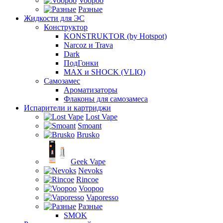
Voopoo
Разные
Жидкости для ЭС
Конструктор
KONSTRUKTOR (by Hotspot)
Narcoz и Trava
Dark
ПодГонки
MAX и SHOCK (VLIQ)
Самозамес
Ароматизаторы
Флаконы для самозамеса
Испарители и картриджи
Lost Vape
Smoant
Brusko
Geek Vape
Nevoks
Rincoe
Voopoo
Vaporesso
Разные
SMOK