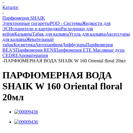
-
Каталог
-
Парфюмерия SHAIK
Электронные сигареты
POD - Системы
Жидкости для
ЭС
Испарители и картриджи
Расходники для
вейов
Кальяны
Табак для кальяна
Уголь для кальяна
Аксессуары
для кальяна
Жевательный
табак
Косметика
Автопарфюм
Диффузоры
Парфюмерия
BEA'S
Парфюмерия RENI
Парфюмерия ETE
Масляные духи
CEDRE
Ароматерапия
-
ПАРФЮМЕРНАЯ ВОДА SHAIK W 160 Oriental floral 20мл
ПАРФЮМЕРНАЯ ВОДА
SHAIK W 160 Oriental floral
20мл