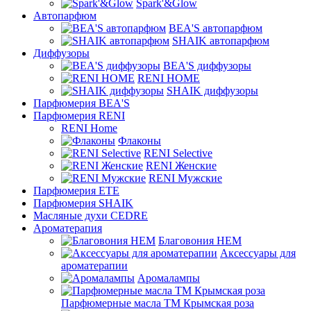
Spark'&Glow
Автопарфюм
BEA'S автопарфюм
SHAIK автопарфюм
Диффузоры
BEA'S диффузоры
RENI HOME
SHAIK диффузоры
Парфюмерия BEA'S
Парфюмерия RENI
RENI Home
Флаконы
RENI Selective
RENI Женские
RENI Мужские
Парфюмерия ETE
Парфюмерия SHAIK
Масляные духи CEDRE
Ароматерапия
Благовония HEM
Аксессуары для
ароматерапии
Аромалампы
Парфюмерные масла ТМ Крымская роза