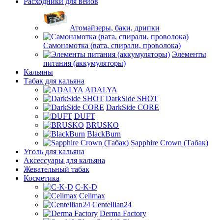
Расходники для вейов
Атомайзеры, баки, дрипки
Самонамотка (вата, спирали, проволока)
Элементы
питания (аккумуляторы)
Кальяны
Табак для кальяна
ADALYA
DarkSide SHOT
DarkSide CORE
DUFT
BRUSKO
BlackBurn
Sapphire Crown (Табак)
Уголь для кальяна
Аксессуары для кальяна
Жевательный табак
Косметика
C-K-D
Celimax
Centellian24
Derma Factory