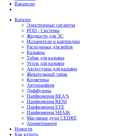
Вакансии
Каталог
Электронные сигареты
POD - Системы
Жидкости для ЭС
Испарители и картриджи
Расходники для вейов
Кальяны
Табак для кальяна
Уголь для кальяна
Аксессуары для кальяна
Жевательный табак
Косметика
Автопарфюм
Диффузоры
Парфюмерия BEA'S
Парфюмерия RENI
Парфюмерия ETE
Парфюмерия SHAIK
Масляные духи CEDRE
Ароматерапия
Новости
Как купить