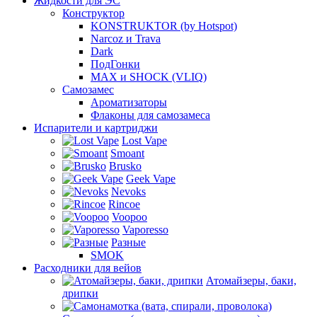
Жидкости для ЭС
Конструктор
KONSTRUKTOR (by Hotspot)
Narcoz и Trava
Dark
ПодГонки
MAX и SHOCK (VLIQ)
Самозамес
Ароматизаторы
Флаконы для самозамеса
Испарители и картриджи
Lost Vape
Smoant
Brusko
Geek Vape
Nevoks
Rincoe
Voopoo
Vaporesso
Разные
SMOK
Расходники для вейов
Атомайзеры, баки,
дрипки