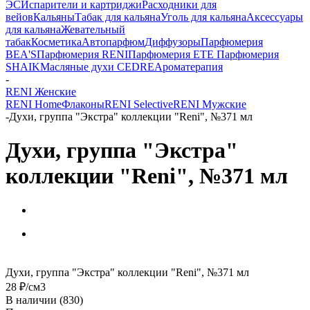
ЭС
Испарители и картриджи
Расходники для
вейов
Кальяны
Табак для кальяна
Уголь для кальяна
Аксессуары
для кальяна
Жевательный
табак
Косметика
Автопарфюм
Диффузоры
Парфюмерия
BEA'S
Парфюмерия RENI
Парфюмерия ETE
Парфюмерия
SHAIK
Масляные духи CEDRE
Ароматерапия
-
RENI Женские
RENI Home
Флаконы
RENI Selective
RENI Мужские
-
Духи, группа "Экстра" коллекции "Reni", №371 мл
Духи, группа "Экстра"
коллекции "Reni", №371 мл
Духи, группа "Экстра" коллекции "Reni", №371 мл
28
₽
/см3
В наличии
(830)