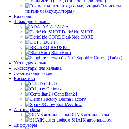
Самонамотка (вата, спирали, проволока)
Элементы
питания (аккумуляторы)
Кальяны
Табак для кальяна
ADALYA
DarkSide SHOT
DarkSide CORE
DUFT
BRUSKO
BlackBurn
Sapphire Crown (Табак)
Уголь для кальяна
Аксессуары для кальяна
Жевательный табак
Косметика
C-K-D
Celimax
Centellian24
Derma Factory
Spark'&Glow
Автопарфюм
BEA'S автопарфюм
SHAIK автопарфюм
Диффузоры