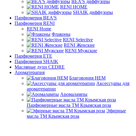
BEA'S диффузоры
RENI HOME
SHAIK диффузоры
Парфюмерия BEA'S
Парфюмерия RENI
RENI Home
Флаконы
RENI Selective
RENI Женские
RENI Мужские
Парфюмерия ETE
Парфюмерия SHAIK
Масляные духи CEDRE
Ароматерапия
Благовония HEM
Аксессуары для
ароматерапии
Аромалампы
Парфюмерные масла ТМ Крымская роза
Эфирные
масла ТМ Крымская роза