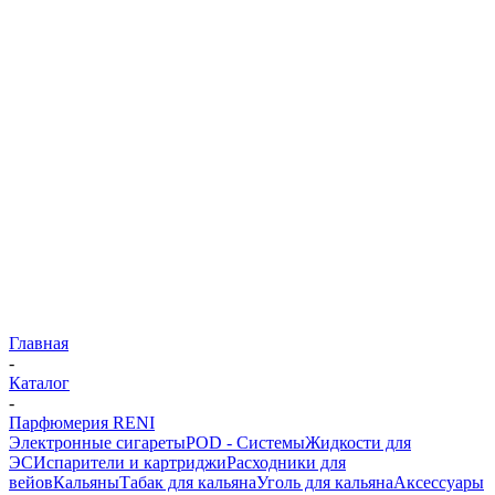
Главная
-
Каталог
-
Парфюмерия RENI
Электронные сигареты
POD - Системы
Жидкости для
ЭС
Испарители и картриджи
Расходники для
вейов
Кальяны
Табак для кальяна
Уголь для кальяна
Аксессуары