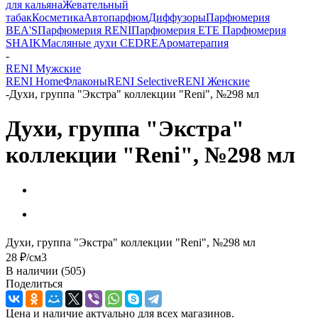
для кальяна
Жевательный
табак
Косметика
Автопарфюм
Диффузоры
Парфюмерия
BEA'S
Парфюмерия RENI
Парфюмерия ETE
Парфюмерия
SHAIK
Масляные духи CEDRE
Ароматерапия
-
RENI Мужские
RENI Home
Флаконы
RENI Selective
RENI Женские
-
Духи, группа "Экстра" коллекции "Reni", №298 мл
Духи, группа "Экстра"
коллекции "Reni", №298 мл
Духи, группа "Экстра" коллекции "Reni", №298 мл
28
₽
/см3
В наличии
(505)
Поделиться
Цена и наличие актуально для всех магазинов.