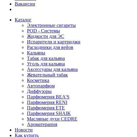
Вакансии
Каталог
Электронные сигареты
POD - Системы
Жидкости для ЭС
Испарители и картриджи
Расходники для вейов
Кальяны
Табак для кальяна
Уголь для кальяна
Аксессуары для кальяна
Жевательный табак
Косметика
Автопарфюм
Диффузоры
Парфюмерия BEA'S
Парфюмерия RENI
Парфюмерия ETE
Парфюмерия SHAIK
Масляные духи CEDRE
Ароматерапия
Новости
Как купить