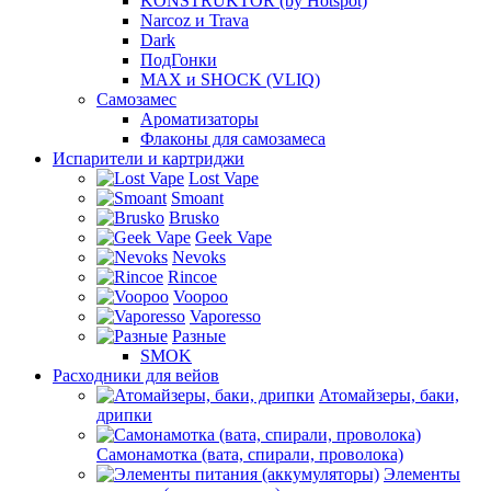
KONSTRUKTOR (by Hotspot)
Narcoz и Trava
Dark
ПодГонки
MAX и SHOCK (VLIQ)
Самозамес
Ароматизаторы
Флаконы для самозамеса
Испарители и картриджи
Lost Vape
Smoant
Brusko
Geek Vape
Nevoks
Rincoe
Voopoo
Vaporesso
Разные
SMOK
Расходники для вейов
Атомайзеры, баки,
дрипки
Самонамотка (вата, спирали, проволока)
Элементы