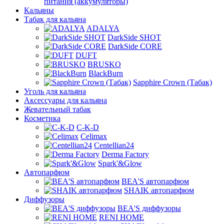
питания (аккумуляторы)
Кальяны
Табак для кальяна
ADALYA
DarkSide SHOT
DarkSide CORE
DUFT
BRUSKO
BlackBurn
Sapphire Crown (Табак)
Уголь для кальяна
Аксессуары для кальяна
Жевательный табак
Косметика
C-K-D
Celimax
Centellian24
Derma Factory
Spark'&Glow
Автопарфюм
BEA'S автопарфюм
SHAIK автопарфюм
Диффузоры
BEA'S диффузоры
RENI HOME