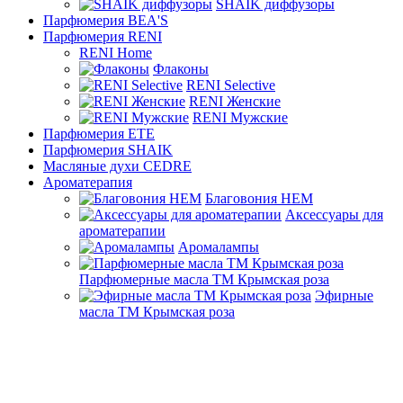
SHAIK диффузоры
Парфюмерия BEA'S
Парфюмерия RENI
RENI Home
Флаконы
RENI Selective
RENI Женские
RENI Мужские
Парфюмерия ETE
Парфюмерия SHAIK
Масляные духи CEDRE
Ароматерапия
Благовония HEM
Аксессуары для
ароматерапии
Аромалампы
Парфюмерные масла ТМ Крымская роза
Эфирные
масла ТМ Крымская роза