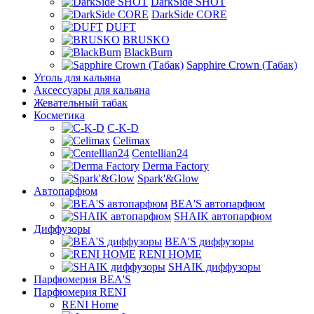
DarkSide SHOT
DarkSide CORE
DUFT
BRUSKO
BlackBurn
Sapphire Crown (Табак)
Уголь для кальяна
Аксессуары для кальяна
Жевательный табак
Косметика
C-K-D
Celimax
Centellian24
Derma Factory
Spark'&Glow
Автопарфюм
BEA'S автопарфюм
SHAIK автопарфюм
Диффузоры
BEA'S диффузоры
RENI HOME
SHAIK диффузоры
Парфюмерия BEA'S
Парфюмерия RENI
RENI Home