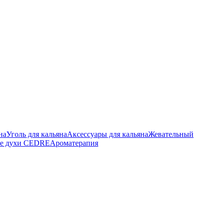
на
Уголь для кальяна
Аксессуары для кальяна
Жевательный
е духи CEDRE
Ароматерапия