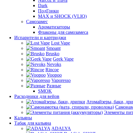
Narcoz и Trava
Dark
ПодГонки
MAX и SHOCK (VLIQ)
Самозамес
Ароматизаторы
Флаконы для самозамеса
Испарители и картриджи
Lost Vape
Smoant
Brusko
Geek Vape
Nevoks
Rincoe
Voopoo
Vaporesso
Разные
SMOK
Расходники для вейов
Атомайзеры, баки, др
Самонамо
Элементы пит
Кальяны
Табак для кальяна
ADALYA