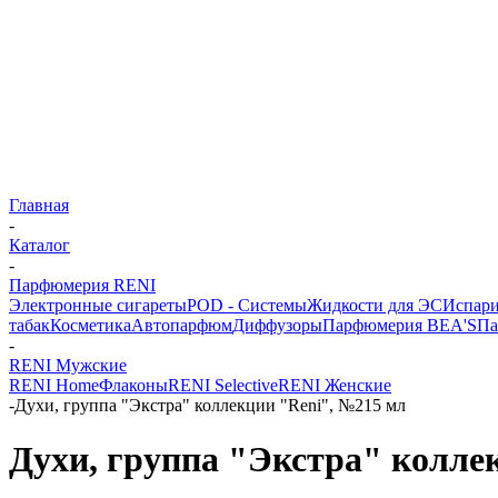
Главная
-
Каталог
-
Парфюмерия RENI
Электронные сигареты
POD - Системы
Жидкости для ЭС
Испари
табак
Косметика
Автопарфюм
Диффузоры
Парфюмерия BEA'S
Па
-
RENI Мужские
RENI Home
Флаконы
RENI Selective
RENI Женские
-
Духи, группа "Экстра" коллекции "Reni", №215 мл
Духи, группа "Экстра" колле