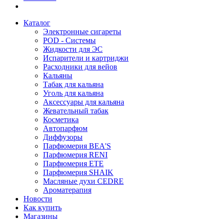
Каталог
Электронные сигареты
POD - Системы
Жидкости для ЭС
Испарители и картриджи
Расходники для вейов
Кальяны
Табак для кальяна
Уголь для кальяна
Аксессуары для кальяна
Жевательный табак
Косметика
Автопарфюм
Диффузоры
Парфюмерия BEA'S
Парфюмерия RENI
Парфюмерия ETE
Парфюмерия SHAIK
Масляные духи CEDRE
Ароматерапия
Новости
Как купить
Магазины