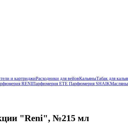
тели и картриджи
Расходники для вейов
Кальяны
Табак для калья
рфюмерия RENI
Парфюмерия ETE
Парфюмерия SHAIK
Масляны
кции "Reni", №215 мл