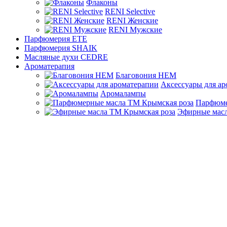
Флаконы
RENI Selective
RENI Женские
RENI Мужские
Парфюмерия ETE
Парфюмерия SHAIK
Масляные духи CEDRE
Ароматерапия
Благовония HEM
Аксессуары для а
Аромалампы
Парфюме
Эфирные масл