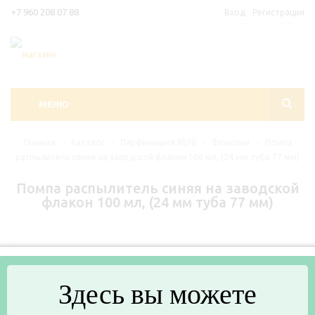
+7 960 208 07 88
Вход
Регистрация
МЕНЮ
Главная
-
Каталог
-
Парфюмерия RENI
-
Флаконы
-
Помпа
распылитель синяя на заводской флакон 100 мл, (24 мм туба 77 мм)
Помпа распылитель синяя на заводской
флакон 100 мл, (24 мм туба 77 мм)
Здесь вы можете