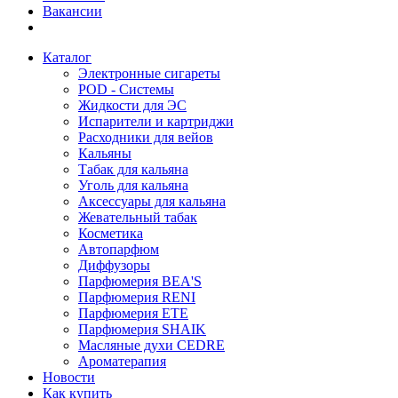
Вакансии
Каталог
Электронные сигареты
POD - Системы
Жидкости для ЭС
Испарители и картриджи
Расходники для вейов
Кальяны
Табак для кальяна
Уголь для кальяна
Аксессуары для кальяна
Жевательный табак
Косметика
Автопарфюм
Диффузоры
Парфюмерия BEA'S
Парфюмерия RENI
Парфюмерия ETE
Парфюмерия SHAIK
Масляные духи CEDRE
Ароматерапия
Новости
Как купить