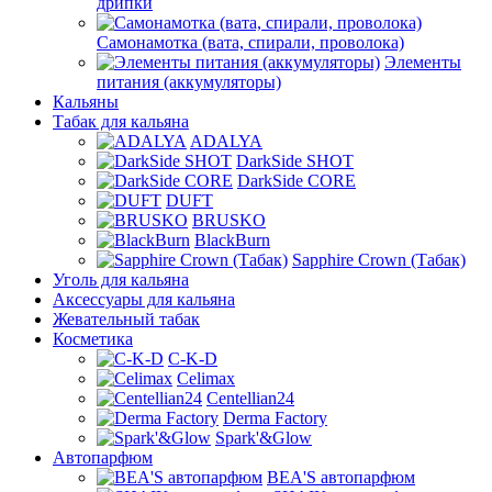
дрипки
Самонамотка (вата, спирали, проволока)
Элементы
питания (аккумуляторы)
Кальяны
Табак для кальяна
ADALYA
DarkSide SHOT
DarkSide CORE
DUFT
BRUSKO
BlackBurn
Sapphire Crown (Табак)
Уголь для кальяна
Аксессуары для кальяна
Жевательный табак
Косметика
C-K-D
Celimax
Centellian24
Derma Factory
Spark'&Glow
Автопарфюм
BEA'S автопарфюм