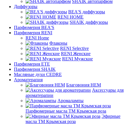
SHAIK автопарфюм
Диффузоры
BEA'S диффузоры
RENI HOME
SHAIK диффузоры
Парфюмерия BEA'S
Парфюмерия RENI
RENI Home
Флаконы
RENI Selective
RENI Женские
RENI Мужские
Парфюмерия ETE
Парфюмерия SHAIK
Масляные духи CEDRE
Ароматерапия
Благовония HEM
Аксессуары для
ароматерапии
Аромалампы
Парфюмерные масла ТМ Крымская роза
Эфирные
масла ТМ Крымская роза