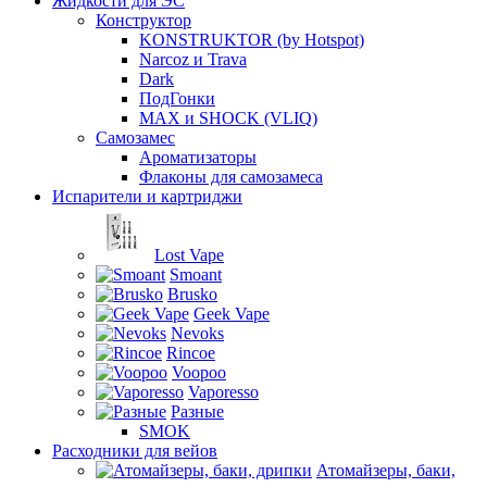
Жидкости для ЭС
Конструктор
KONSTRUKTOR (by Hotspot)
Narcoz и Trava
Dark
ПодГонки
MAX и SHOCK (VLIQ)
Самозамес
Ароматизаторы
Флаконы для самозамеса
Испарители и картриджи
Lost Vape
Smoant
Brusko
Geek Vape
Nevoks
Rincoe
Voopoo
Vaporesso
Разные
SMOK
Расходники для вейов
Атомайзеры, баки,