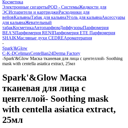
Косметика
Электронные сигареты
POD - Системы
Жидкости для
ЭС
Испарители и картриджи
Расходники для
вейов
Кальяны
Табак для кальяна
Уголь для кальяна
Аксессуары
для кальяна
Жевательный
табак
Косметика
Автопарфюм
Диффузоры
Парфюмерия
BEA'S
Парфюмерия RENI
Парфюмерия ETE
Парфюмерия
SHAIK
Масляные духи CEDRE
Ароматерапия
-
Spark'&Glow
C-K-D
Celimax
Centellian24
Derma Factory
-
Spark'&Glow Маска тканевая для лица с центеллой- Soothing
mask with centella asiatica extract, 25мл
Spark'&Glow Маска
тканевая для лица с
центеллой- Soothing mask
with centella asiatica extract,
25мл