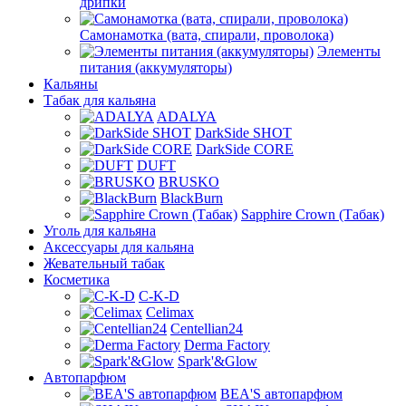
дрипки
Самонамотка (вата, спирали, проволока)
Элементы
питания (аккумуляторы)
Кальяны
Табак для кальяна
ADALYA
DarkSide SHOT
DarkSide CORE
DUFT
BRUSKO
BlackBurn
Sapphire Crown (Табак)
Уголь для кальяна
Аксессуары для кальяна
Жевательный табак
Косметика
C-K-D
Celimax
Centellian24
Derma Factory
Spark'&Glow
Автопарфюм
BEA'S автопарфюм