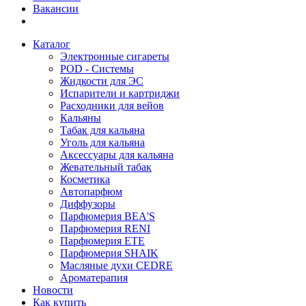
Вакансии
Каталог
Электронные сигареты
POD - Системы
Жидкости для ЭС
Испарители и картриджи
Расходники для вейов
Кальяны
Табак для кальяна
Уголь для кальяна
Аксессуары для кальяна
Жевательный табак
Косметика
Автопарфюм
Диффузоры
Парфюмерия BEA'S
Парфюмерия RENI
Парфюмерия ETE
Парфюмерия SHAIK
Масляные духи CEDRE
Ароматерапия
Новости
Как купить