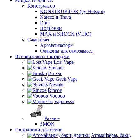
Жидкости для ЭС
Конструктор
KONSTRUKTOR (by Hotspot)
Narcoz и Trava
Dark
ПодГонки
MAX и SHOCK (VLIQ)
Самозамес
Ароматизаторы
Флаконы для самозамеса
Испарители и картриджи
Lost Vape
Smoant
Brusko
Geek Vape
Nevoks
Rincoe
Voopoo
Vaporesso
Разные
SMOK
Расходники для вейов
Атомайзеры, баки,