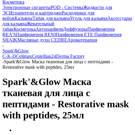
Косметика
Электронные сигареты
POD - Системы
Жидкости для
ЭС
Испарители и картриджи
Расходники для
вейов
Кальяны
Табак для кальяна
Уголь для кальяна
Аксессуары
для кальяна
Жевательный
табак
Косметика
Автопарфюм
Диффузоры
Парфюмерия
BEA'S
Парфюмерия RENI
Парфюмерия ETE
Парфюмерия
SHAIK
Масляные духи CEDRE
Ароматерапия
-
Spark'&Glow
C-K-D
Celimax
Centellian24
Derma Factory
-
Spark'&Glow Маска тканевая для лица с пептидами -
Restorative mask with peptides, 25мл
Spark'&Glow Маска
тканевая для лица с
пептидами - Restorative mask
with peptides, 25мл