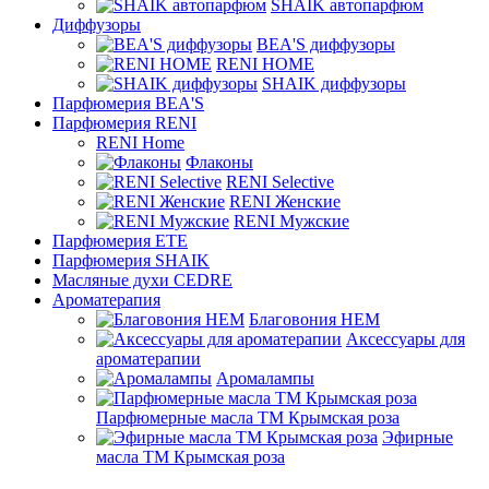
SHAIK автопарфюм
Диффузоры
BEA'S диффузоры
RENI HOME
SHAIK диффузоры
Парфюмерия BEA'S
Парфюмерия RENI
RENI Home
Флаконы
RENI Selective
RENI Женские
RENI Мужские
Парфюмерия ETE
Парфюмерия SHAIK
Масляные духи CEDRE
Ароматерапия
Благовония HEM
Аксессуары для
ароматерапии
Аромалампы
Парфюмерные масла ТМ Крымская роза
Эфирные
масла ТМ Крымская роза