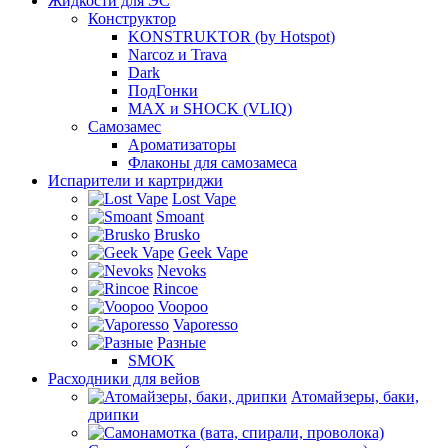
Жидкости для ЭС
Конструктор
KONSTRUKTOR (by Hotspot)
Narcoz и Trava
Dark
ПодГонки
MAX и SHOCK (VLIQ)
Самозамес
Ароматизаторы
Флаконы для самозамеса
Испарители и картриджи
Lost Vape
Smoant
Brusko
Geek Vape
Nevoks
Rincoe
Voopoo
Vaporesso
Разные
SMOK
Расходники для вейов
Атомайзеры, баки,
дрипки