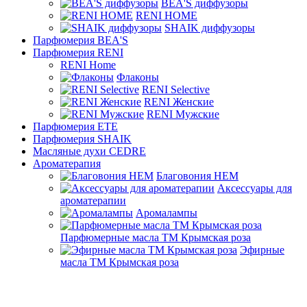
BEA'S диффузоры
RENI HOME
SHAIK диффузоры
Парфюмерия BEA'S
Парфюмерия RENI
RENI Home
Флаконы
RENI Selective
RENI Женские
RENI Мужские
Парфюмерия ETE
Парфюмерия SHAIK
Масляные духи CEDRE
Ароматерапия
Благовония HEM
Аксессуары для
ароматерапии
Аромалампы
Парфюмерные масла ТМ Крымская роза
Эфирные
масла ТМ Крымская роза