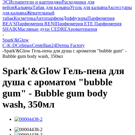
ЭС
Испарители и картриджи
Расходники для
вейов
Кальяны
Табак для кальяна
Уголь для кальяна
Аксессуары
для кальяна
Жевательный
табак
Косметика
Автопарфюм
Диффузоры
Парфюмерия
BEA'S
Парфюмерия RENI
Парфюмерия ETE
Парфюмерия
SHAIK
Масляные духи CEDRE
Ароматерапия
-
Spark'&Glow
C-K-D
Celimax
Centellian24
Derma Factory
-
Spark'&Glow Гель-пена для душа с ароматом "bubble gum" -
Bubble gum body wash, 350мл
Spark'&Glow Гель-пена для
душа с ароматом "bubble
gum" - Bubble gum body
wash, 350мл