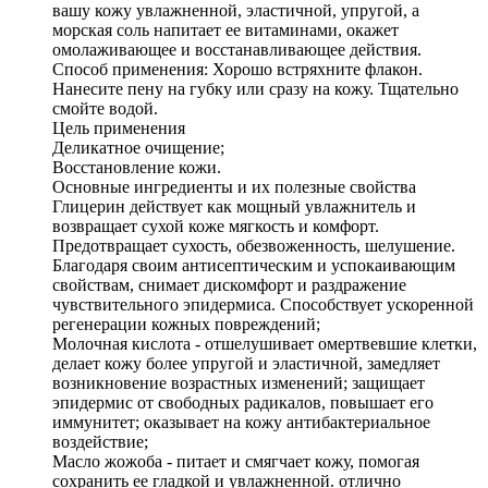
вашу кожу увлажненной, эластичной, упругой, а
морская соль напитает ее витаминами, окажет
омолаживающее и восстанавливающее действия.
Способ применения: Хорошо встряхните флакон.
Нанесите пену на губку или сразу на кожу. Тщательно
смойте водой.
Цель применения
Деликатное очищение;
Восстановление кожи.
Основные ингредиенты и их полезные свойства
Глицерин действует как мощный увлажнитель и
возвращает сухой коже мягкость и комфорт.
Предотвращает сухость, обезвоженность, шелушение.
Благодаря своим антисептическим и успокаивающим
свойствам, снимает дискомфорт и раздражение
чувствительного эпидермиса. Способствует ускоренной
регенерации кожных повреждений;
Молочная кислота - отшелушивает омертвевшие клетки,
делает кожу более упругой и эластичной, замедляет
возникновение возрастных изменений; защищает
эпидермис от свободных радикалов, повышает его
иммунитет; оказывает на кожу антибактериальное
воздействие;
Масло жожоба - питает и смягчает кожу, помогая
сохранить ее гладкой и увлажненной. отлично