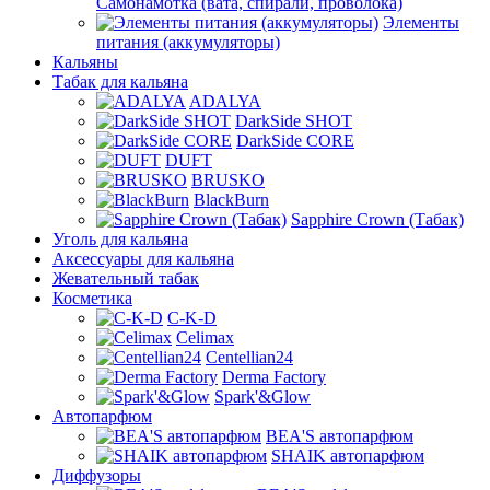
Самонамотка (вата, спирали, проволока)
Элементы
питания (аккумуляторы)
Кальяны
Табак для кальяна
ADALYA
DarkSide SHOT
DarkSide CORE
DUFT
BRUSKO
BlackBurn
Sapphire Crown (Табак)
Уголь для кальяна
Аксессуары для кальяна
Жевательный табак
Косметика
C-K-D
Celimax
Centellian24
Derma Factory
Spark'&Glow
Автопарфюм
BEA'S автопарфюм
SHAIK автопарфюм
Диффузоры