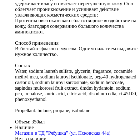
удерживает влагу и смягчает пересушенную кожу. Оно
облегчает проникновение и усиливает действие
увлажняющих косметических средств;
Протеины овса оказывают благотворное воздействие на
кожу, благодаря содержанию большого количества
аминокислот.
Способ применения
Взболтайте флакон с муссом. Одним нажатием выдавите
нужное количество.
Состав
Water, sodium laureth sulfate, glycerin, fragrance, cocamide
methyl mea, sodium lauroyl isethionate, peg-40 hydrogenated
castor oil, sodium lauroyl sarcosinate, sodium benzoate,
sapindus mukorossi fruit extract, dmdm hydantoin, sodium
pca, trehalose, lauric acid, citric acid, disodium edta, ci 45100,
phenoxyethanol
Propellant: butane, propane, isobutane
Объем: 350мл
Наличие
Магазин в ТД "Рябушка" (ул. Псковская 44а)
Нет в наличии