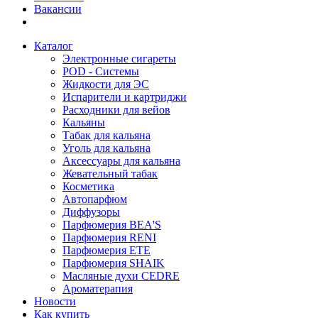
Вакансии
Каталог
Электронные сигареты
POD - Системы
Жидкости для ЭС
Испарители и картриджи
Расходники для вейов
Кальяны
Табак для кальяна
Уголь для кальяна
Аксессуары для кальяна
Жевательный табак
Косметика
Автопарфюм
Диффузоры
Парфюмерия BEA'S
Парфюмерия RENI
Парфюмерия ETE
Парфюмерия SHAIK
Масляные духи CEDRE
Ароматерапия
Новости
Как купить